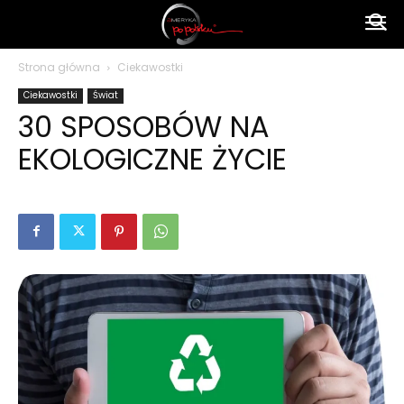
Ameryka
Strona główna
Ciekawostki
Ciekawostki
Świat
po
30 SPOSOBÓW NA
EKOLOGICZNE ŻYCIE
polsku