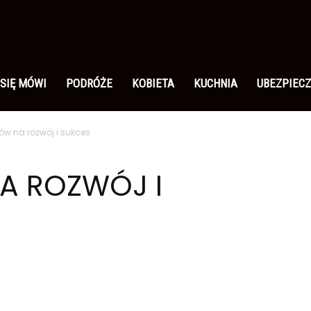
 SIĘ MÓWI
PODRÓŻE
KOBIETA
KUCHNIA
UBEZPIECZ
w na rozwój i sukces
A ROZWÓJ I