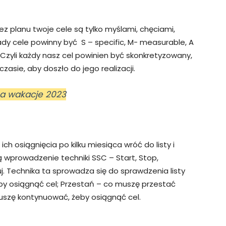
ez planu twoje cele są tylko myślami, chęciami,
ady cele powinny być S – specific, M- measurable, A
 Czyli każdy nasz cel powinien być skonkretyzowany,
 czasie, aby doszło do jego realizacji.
na wakacje 2023
ch osiągnięcia po kilku miesiąca wróć do listy i
ją wprowadzenie techniki SSC – Start, Stop,
uj. Technika ta sprowadza się do sprawdzenia listy
by osiągnąć cel; Przestań – co muszę przestać
muszę kontynuować, żeby osiągnąć cel.