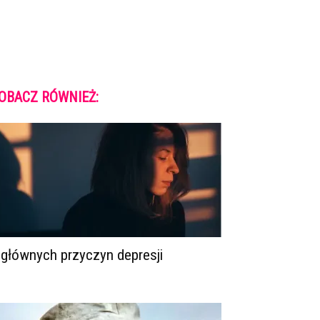
OBACZ RÓWNIEŻ:
 głównych przyczyn depresji