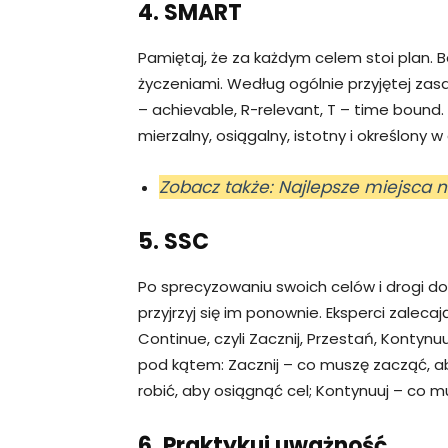
4. SMART
Pamiętaj, że za każdym celem stoi plan. B
życzeniami. Według ogólnie przyjętej zas
– achievable, R-relevant, T – time bound.
mierzalny, osiągalny, istotny i określony w
Zobacz także: Najlepsze miejsca 
5. SSC
Po sprecyzowaniu swoich celów i drogi do i
przyjrzyj się im ponownie. Eksperci zaleca
Continue, czyli Zacznij, Przestań, Kontynu
pod kątem: Zacznij – co muszę zacząć, a
robić, aby osiągnąć cel; Kontynuuj – co 
6. Praktykuj uważność