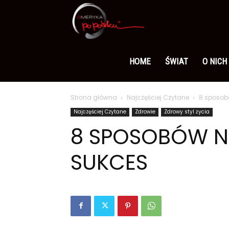
Ameryka
po
HOME
ŚWIAT
O NICH
Strona główna
Najczęściej Czytane
8 sposobó
polsku
Najczęściej Czytane
Zdrowie
Zdrowy styl życia
8 SPOSOBÓW N
SUKCES