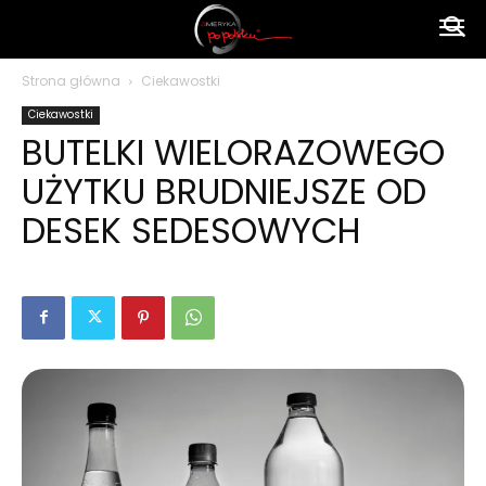
Ameryka
Strona główna
Ciekawostki
Ciekawostki
po
BUTELKI WIELORAZOWEGO
UŻYTKU BRUDNIEJSZE OD
polsku
DESEK SEDESOWYCH