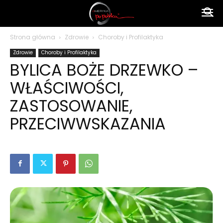
Ameryka
Strona główna
Zdrowie
Choroby i Profilaktyka
Zdrowie
Choroby i Profilaktyka
po
BYLICA BOŻE DRZEWKO –
WŁAŚCIWOŚCI,
polsku
ZASTOSOWANIE,
PRZECIWWSKAZANIA