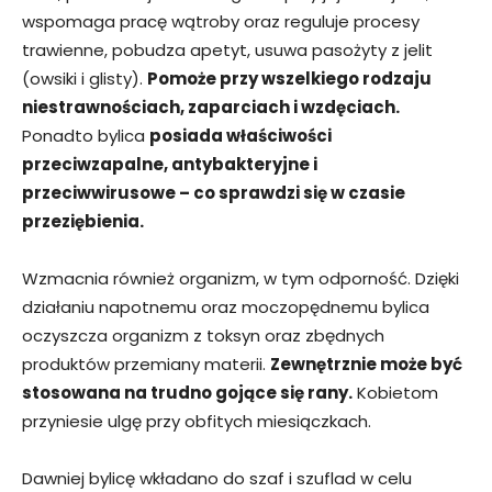
wspomaga pracę wątroby oraz reguluje procesy
trawienne, pobudza apetyt, usuwa pasożyty z jelit
(owsiki i glisty).
Pomoże przy wszelkiego rodzaju
niestrawnościach, zaparciach i wzdęciach.
Ponadto bylica
posiada właściwości
przeciwzapalne, antybakteryjne i
przeciwwirusowe – co sprawdzi się w czasie
przeziębienia.
Wzmacnia również organizm, w tym odporność. Dzięki
działaniu napotnemu oraz moczopędnemu bylica
oczyszcza organizm z toksyn oraz zbędnych
produktów przemiany materii.
Zewnętrznie może być
stosowana na trudno gojące się rany.
Kobietom
przyniesie ulgę przy obfitych miesiączkach.
Dawniej bylicę wkładano do szaf i szuflad w celu