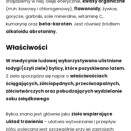
znajdziemy w niej: olejki eterycznie,
kwasy organiczne
(m.in. kawowy i chlorogenowy),
flawonoidy
, żywice,
gorycze, garbniki, sole mineralne, witaminę C,
kumarynę oraz
beta-karoten
. Jest również źródłem
alkaloidu abrotaniny.
Właściwości
W medycynie ludowej wykorzystywano ulistnione
łodygi (czyli ziele) bylicy, które pozyskiwano latem.
Z ziela sporządza się napar o
właściwościach
ściągających, żółciopędnych, przeciwzapalnych,
żółciotwórczych oraz pobudzających wydzielanie
soku żołądkowego
.
Bylica znana jest głównie jako
zioło wspierające
układ trawienia
– ułatwia wytwarzanie i przepływ
żółci, polecana jest szczególnie przy jej zastojach;