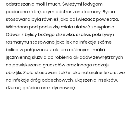
odstraszania moli i much. Świeżymi łodygami
pocierano skórę, czym odstraszano komary. Bylica
stosowana była również jako odświeżacz powietrza.
Wkładana pod poduszkę miała ułatwić zasypianie.
Odwar z bylicy bożego drzewka, szałwii, pokrzywy i
rozmarynu stosowano jako lek na infekcje skórne;
bylica w połączeniu z olejem roślinnym i mąką
jęczmienną służyła do robienia okładów zewnętrznych
na powiększenie gruczołów oraz innego rodzaju
obrzęki. Zioło stosowani także jako naturalne lekarstwo
na infekcje dróg oddechowych, ukąszenia insektów,
dżumę, gościec oraz dychawicę.