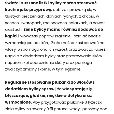
Świeże i suszone listki bylicy można stosować
kuchni jako przyprawę
, dobrze sprawdzą się w
tłustych pieczeniach, daniach rybnych, z drobiu, w
sosach, twarogach, majonezach, sałatkach, a nawet
ciastach.
Ziele bylicy można również dodawać do
kąpieli
, wówczas poprawi krążenie i działać będzie
wzmacniająco na skórę. Zioło można zastosować na
włosy, wspomaga ono ich wzrost oraz zwalcza łupież.
Kąpiele z dodatkiem bylicy oraz przemywanie skóry
naparem koi podrażnienia skóry oraz pomaga
zwalczyć zmiany skórne, w tym egzemę.
Regularne stosowanie płukanki do włosów z
dodatkiem bylicy sprawi, że włosy stają się
błyszczące, gładkie, miękkie w dotyku oraz
wzmocnione.
Aby przygotować płukankę 3 łyżeczki
ziela bylicy zalewamy 0,5l gorącej wody i parzymy pod