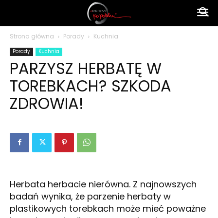
Ameryka
Strona główna
Porady
Kuchnia
Porady
Kuchnia
po
PARZYSZ HERBATĘ W
TOREBKACH? SZKODA
polsku
ZDROWIA!
Herbata herbacie nierówna. Z najnowszych
badań wynika, że parzenie herbaty w
plastikowych torebkach może mieć poważne