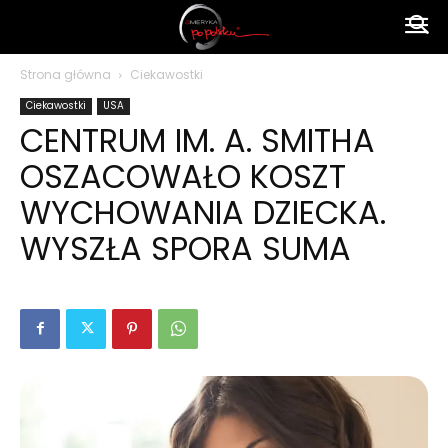
Ameryka
Strona główna
Ciekawostki
Ciekawostki
USA
po
CENTRUM IM. A. SMITHA
OSZACOWAŁO KOSZT
polsku
WYCHOWANIA DZIECKA.
WYSZŁA SPORA SUMA