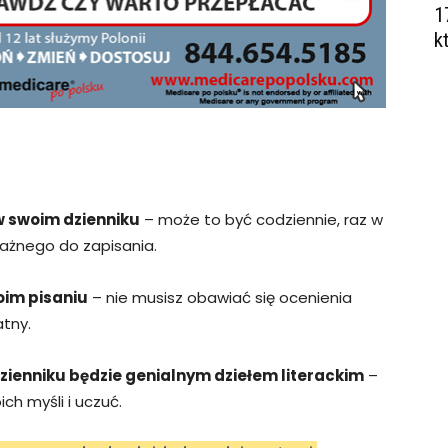
1
k
 w swoim dzienniku
– może to być codziennie, raz w
ważnego do zapisania.
woim pisaniu
– nie musisz obawiać się ocenienia
atny.
dzienniku będzie genialnym dziełem literackim
–
ch myśli i uczuć.