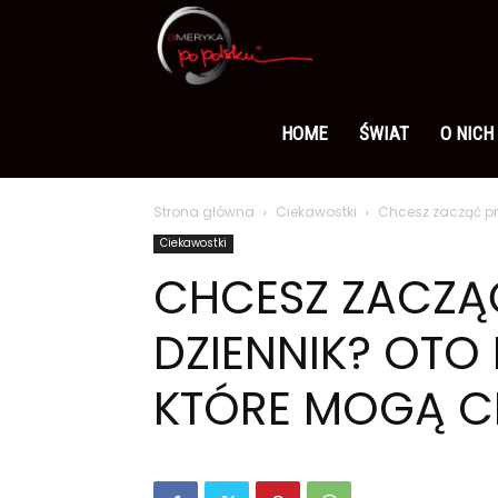
Ameryka
po
HOME
ŚWIAT
O NICH
Strona główna
Ciekawostki
Chcesz zacząć pr
polsku
Ciekawostki
CHCESZ ZACZĄ
DZIENNIK? OTO
KTÓRE MOGĄ C