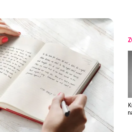
Z
K
n