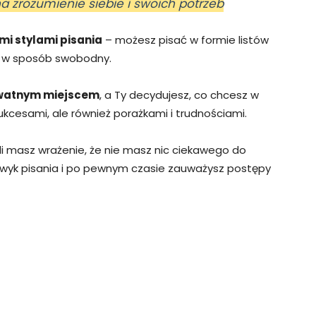
a zrozumienie siebie i swoich potrzeb
mi stylami pisania
– możesz pisać w formie listów
u w sposób swobodny.
rywatnym miejscem
, a Ty decydujesz, co chcesz w
ukcesami, ale również porażkami i trudnościami.
śli masz wrażenie, że nie masz nic ciekawego do
wyk pisania i po pewnym czasie zauważysz postępy