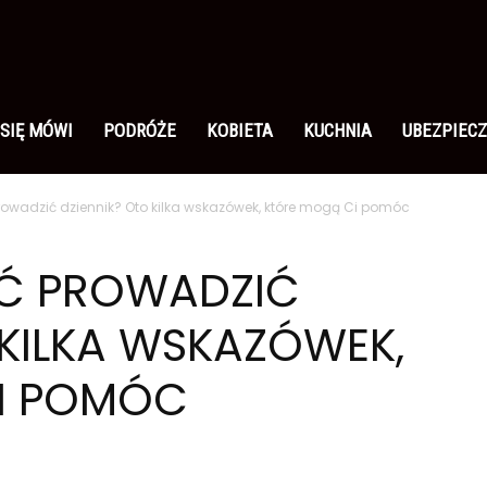
 SIĘ MÓWI
PODRÓŻE
KOBIETA
KUCHNIA
UBEZPIECZ
owadzić dziennik? Oto kilka wskazówek, które mogą Ci pomóc
Ć PROWADZIĆ
 KILKA WSKAZÓWEK,
I POMÓC