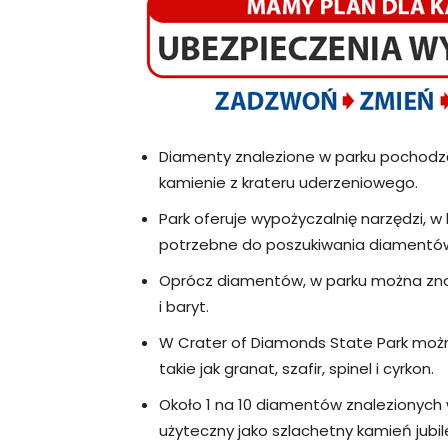
Diamenty znalezione w parku pochodzą
kamienie z krateru uderzeniowego.
Park oferuje wypożyczalnię narzędzi, w 
potrzebne do poszukiwania diamentó
Oprócz diamentów, w parku można znale
i baryt.
W Crater of Diamonds State Park możn
takie jak granat, szafir, spinel i cyrkon.
Około 1 na 10 diamentów znalezionych w
użyteczny jako szlachetny kamień jubile