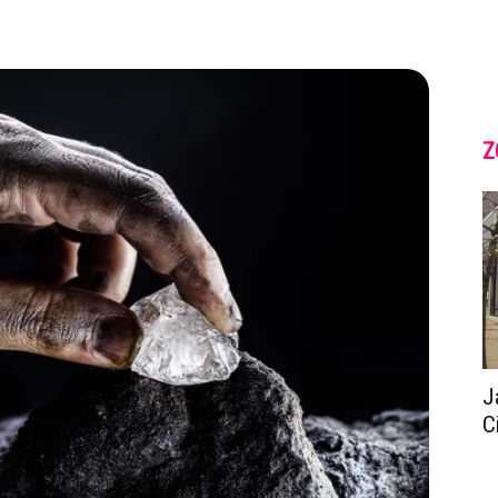
Z
J
C