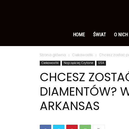
Ameryka
po
HOME
ŚWIAT
O NICH
Strona główna
Ciekawostki
Chcesz zostać p
polsku
Ciekawostki
Najczęściej Czytane
USA
CHCESZ ZOSTA
DIAMENTÓW? WY
ARKANSAS