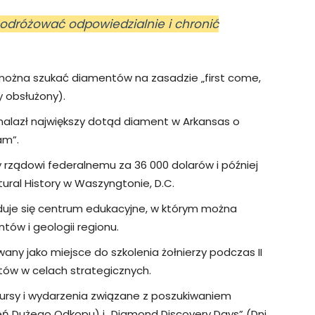
podróżować odpowiedzialnie i chronić
 można szukać diamentów na zasadzie „first come,
y obsłużony).
znalazł największy dotąd diament w Arkansas o
am”.
rządowi federalnemu za 36 000 dolarów i później
ral History w Waszyngtonie, D.C.
duje się centrum edukacyjne, w którym można
tów i geologii regionu.
any jako miejsce do szkolenia żołnierzy podczas II
ntów w celach strategicznych.
kursy i wydarzenia związane z poszukiwaniem
ień Dużego Odkopu) i „Diamond Discovery Days” (Dni