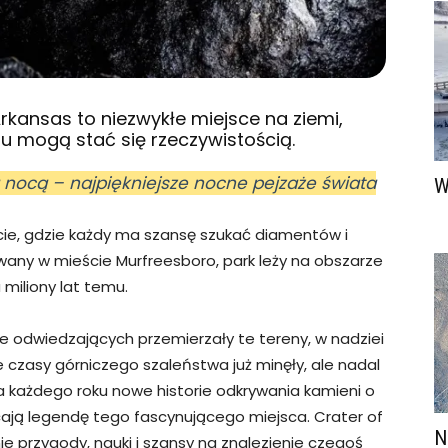
rkansas to niezwykłe miejsce na ziemi,
bu mogą stać się rzeczywistością.
 nocą – najpiękniejsze nocne pejzaże świata
W
cie, gdzie każdy ma szansę szukać diamentów i
owany w mieście Murfreesboro, park leży na obszarze
miliony lat temu.
e odwiedzających przemierzały te tereny, w nadziei
e czasy górniczego szaleństwa już minęły, ale nadal
 a każdego roku nowe historie odkrywania kamieni o
acają legendę tego fascynującego miejsca. Crater of
N
e przygody, nauki i szansy na znalezienie czegoś