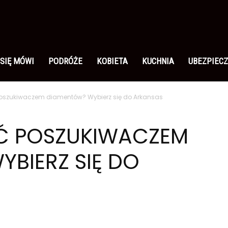
 SIĘ MÓWI
PODRÓŻE
KOBIETA
KUCHNIA
UBEZPIECZ
oszukiwaczem diamentów? Wybierz się do Arkansas
Ć POSZUKIWACZEM
BIERZ SIĘ DO