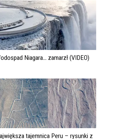
odospad Niagara… zamarzł (VIDEO)
ajwiększa tajemnica Peru – rysunki z