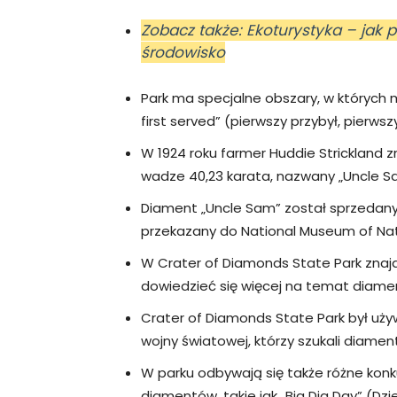
Zobacz także: Ekoturystyka – jak 
środowisko
Park ma specjalne obszary, w których
first served” (pierwszy przybył, pierwsz
W 1924 roku farmer Huddie Strickland 
wadze 40,23 karata, nazwany „Uncle S
Diament „Uncle Sam” został sprzedany 
przekazany do National Museum of Natu
W Crater of Diamonds State Park znaj
dowiedzieć się więcej na temat diamen
Crater of Diamonds State Park był używ
wojny światowej, którzy szukali diame
W parku odbywają się także różne kon
diamentów, takie jak „Big Dig Day” (Dz