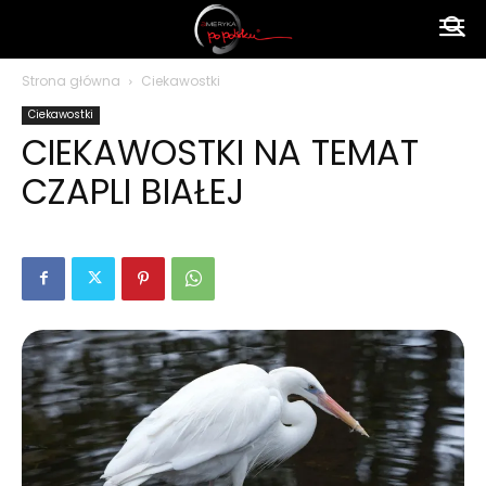
Ameryka
Strona główna
Ciekawostki
Ciekawostki
po
CIEKAWOSTKI NA TEMAT
CZAPLI BIAŁEJ
polsku