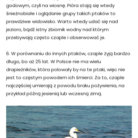
godowym, czyli na wiosnę. Pióra stają się wtedy
śnieżnobiałe i oglądanie grupy takich ptaków to
prawdziwe widowisko. Warto wtedy udać się nad
jezioro, bądź istny zbiornik wodny nad którym
przebywają często czaple i obserwować je.
6. W porównaniu do innych ptaków, czaple żyją bardzo
długo, bo aż 25 lat. W Polsce nie ma wielu
drapieżników, która polowały by na te ptaki, więc nie
jest to częstym powodem ich śmierci. Za to, czaple
najczęściej umierają z powodu braku pożywienia, na
przykład późną jesienią lub wczesną zimą.