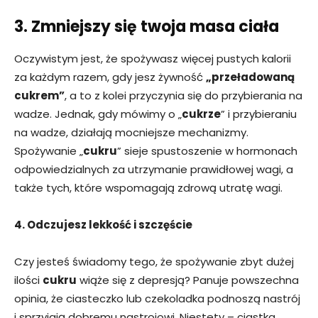
3. Zmniejszy się twoja masa ciała
Oczywistym jest, że spożywasz więcej pustych kalorii
za każdym razem, gdy jesz żywność
„przeładowaną
cukrem”
, a to z kolei przyczynia się do przybierania na
wadze. Jednak, gdy mówimy o „
cukrze
” i przybieraniu
na wadze, działają mocniejsze mechanizmy.
Spożywanie „
cukru
” sieje spustoszenie w hormonach
odpowiedzialnych za utrzymanie prawidłowej wagi, a
także tych, które wspomagają zdrową utratę wagi.
4. Odczujesz lekkość i szczęście
Czy jesteś świadomy tego, że spożywanie zbyt dużej
ilości
cukru
wiąże się z depresją? Panuje powszechna
opinia, że ciasteczko lub czekoladka podnoszą nastrój
i sprzyjają dobremu nastrojowi. Niestety – ciastka