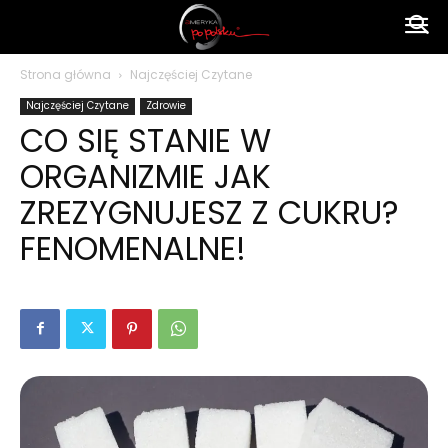
Ameryka
Strona główna
Najczęściej Czytane
Najczęściej Czytane
Zdrowie
po
CO SIĘ STANIE W
ORGANIZMIE JAK
polsku
ZREZYGNUJESZ Z CUKRU?
FENOMENALNE!