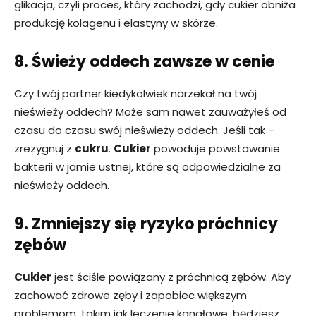
glikacja, czyli proces, który zachodzi, gdy cukier obniża
produkcję kolagenu i elastyny ​​w skórze.
8. Świeży oddech zawsze w cenie
Czy twój partner kiedykolwiek narzekał na twój
nieświeży oddech? Może sam nawet zauważyłeś od
czasu do czasu swój nieświeży oddech. Jeśli tak –
zrezygnuj z
cukru
.
Cukier
powoduje powstawanie
bakterii w jamie ustnej, które są odpowiedzialne za
nieświeży oddech.
9. Zmniejszy się ryzyko próchnicy
zębów
Cukier
jest ściśle powiązany z próchnicą zębów. Aby
zachować zdrowe zęby i zapobiec większym
problemom, takim jak leczenie kanałowe, będziesz