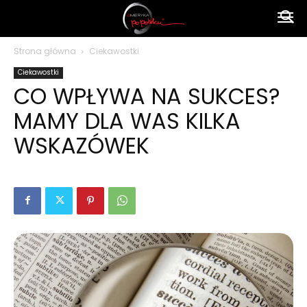
Ameryka
Strona główna
Ciekawostki
Ciekawostki
po
CO WPŁYWA NA SUKCES?
MAMY DLA WAS KILKA
polsku
WSKAZÓWEK