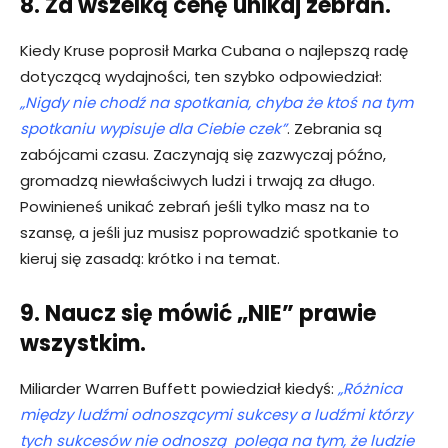
8. Za wszelką cenę unikaj zebrań.
Kiedy Kruse poprosił Marka Cubana o najlepszą radę
dotyczącą wydajności, ten szybko odpowiedział:
„Nigdy nie chodź na spotkania, chyba że ktoś na tym
spotkaniu wypisuje dla Ciebie czek”
. Zebrania są
zabójcami czasu. Zaczynają się zazwyczaj późno,
gromadzą niewłaściwych ludzi i trwają za długo.
Powinieneś unikać zebrań jeśli tylko masz na to
szansę, a jeśli juz musisz poprowadzić spotkanie to
kieruj się zasadą: krótko i na temat.
9. Naucz się mówić „NIE” prawie
wszystkim.
Miliarder Warren Buffett powiedział kiedyś:
„Różnica
między ludźmi odnoszącymi sukcesy a ludźmi którzy
tych sukcesów nie odnoszą polega na tym, że ludzie