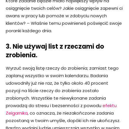
Które zadanie będzie miało największy wpływ na
osiągnięcie twoich celów? Jakie osiągnięcie zapewni ci
awans w pracy lub pomoże w zdobyciu nowych
klientów? – Właśnie temu powinieneś poświęcić swoje
poranki każdego dnia.
3. Nie używaj list z rzeczami do
zrobienia.
Wyrzuć swoją listę rzeczy do zrobienia; zamiast tego
zaplanuj wszystko w swoim kalendarzu. Badania
udowodniły już nie raz, że tylko około 40 procent
pozycji na liście rzeczy do zrobienia zostało
zrobionych. Wszystkie te niewykonane zadania
prowadzą do stresu i bezsenności z powodu
efektu
Zeigarnika
, co oznacza, że ​​niezakończone zadania
pozostaną w twoim umyśle, dopóki ich nie ukończysz.
Bardzo wydajni ludzie umieszczają wszystko w swoim