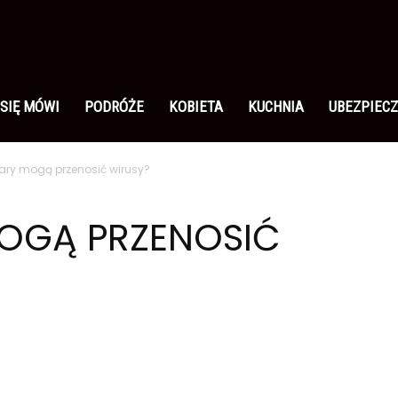
 SIĘ MÓWI
PODRÓŻE
KOBIETA
KUCHNIA
UBEZPIECZ
ry mogą przenosić wirusy?
OGĄ PRZENOSIĆ