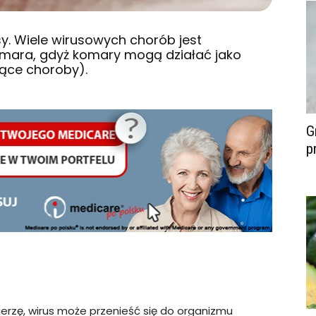
y. Wiele wirusowych chorób jest
omara, gdyż komary mogą działać jako
zące choroby).
G
p
erzę, wirus może przenieść się do organizmu