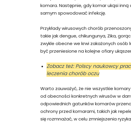
komara. Następnie, gdy komar ukąsi inną 
samym spowodować infekcję.
Przykłady wirusowych chorób przenoszony
takie jak dengue, chikungunya, Zika, gorąc
zwykle obecne we krwi zakażonych osób lu
być przeniesione na kolejne ofiary ukąszen
Zobacz też: Polscy naukowcy pra
leczenia chorób oczu
Warto zauważyć, że nie wszystkie komary 
od obecności konkretnych wirusów w dan
odpowiednich gatunków komarów przenos
ochrony przed komarami, takich jak repe
się rozmnażać, w celu zmniejszenia ryzyk