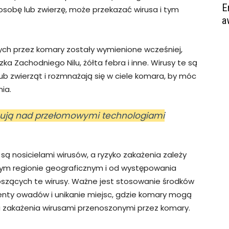
E
osobę lub zwierzę, może przekazać wirusa i tym
a
ch przez komary zostały wymienione wcześniej,
zka Zachodniego Nilu, żółta febra i inne. Wirusy te są
b zwierząt i rozmnażają się w ciele komara, by móc
ia.
cują nad przełomowymi technologiami
są nosicielami wirusów, a ryzyko zakażenia zależy
ym regionie geograficznym i od występowania
zących te wirusy. Ważne jest stosowanie środków
lenty owadów i unikanie miejsc, gdzie komary mogą
a zakażenia wirusami przenoszonymi przez komary.