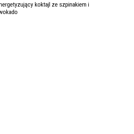
nergetyzujący koktajl ze szpinakiem i
wokado