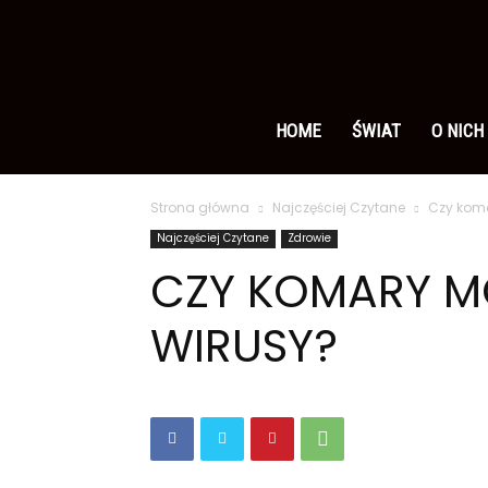
Ameryka
po
HOME
ŚWIAT
O NICH
Strona główna
Najczęściej Czytane
Czy koma
polsku
Najczęściej Czytane
Zdrowie
CZY KOMARY M
WIRUSY?