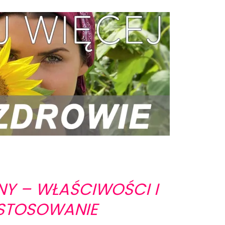
NY – WŁAŚCIWOŚCI I
STOSOWANIE