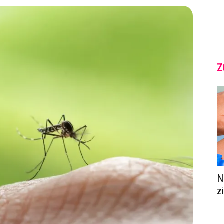
Z
N
z