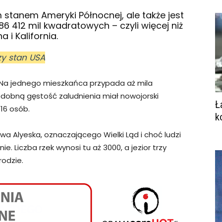
m stanem Ameryki Północnej, ale także jest
6 412 mil kwadratowych – czyli więcej niż
i Kalifornia.
zy stan USA
 Na jednego mieszkańca przypada aż mila
dobną gęstość zaludnienia miał nowojorski
Ł
16 osób.
k
a Alyeska, oznaczającego Wielki Ląd i choć ludzi
nie. Liczba rzek wynosi tu aż 3000, a jezior trzy
rodzie.