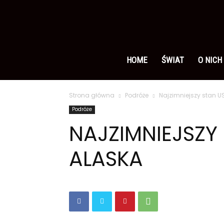
Ameryka
po
HOME
ŚWIAT
O NICH
Strona główna
Podróże
Najzimniejszy stan U
polsku
Podróże
NAJZIMNIEJSZY
ALASKA