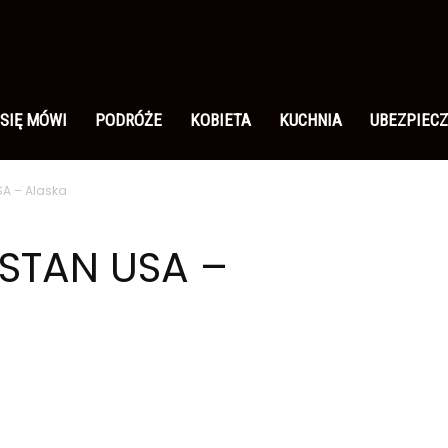
 SIĘ MÓWI
PODRÓŻE
KOBIETA
KUCHNIA
UBEZPIECZ
SA – Alaska
 STAN USA –