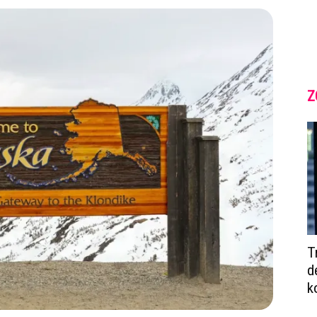
Z
T
d
k