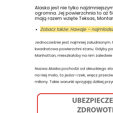
Alaska jest nie tylko najzimniejszy
ogromna. Jej powierzchnia to aż 58
mają razem wzięte Teksas, Montana 
Zobacz także: Hawaje – najmłods
Jednocześnie jest najmniej zaludnionym.
kwadratowa powierzchni stanu. Gdyby po
Manhattan, mieszkałoby na nim zaledwie 
Nazwa Alaska pochodzi od aleuckiego słow
na niej mało, to jezior i rzek, wręcz przeciw
miliony. Takie warunki sprzyjają dzikiej przy