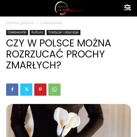
Ameryka
Strona główna
Ciekawostki
Ciekawostki
Kultura
Tradycje i obyczaje
po
CZY W POLSCE MOŻNA
ROZRZUCAĆ PROCHY
polsku
ZMARŁYCH?