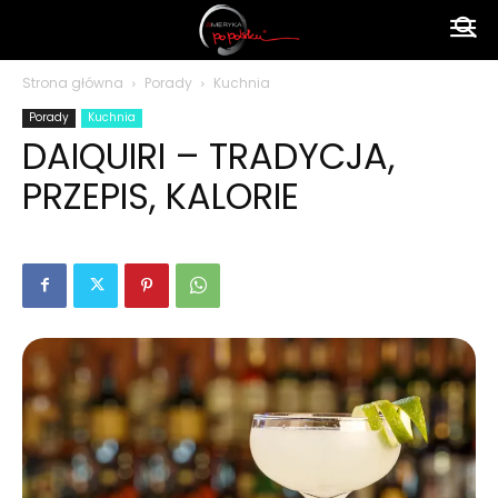
Ameryka
Strona główna
Porady
Kuchnia
Porady
Kuchnia
po
DAIQUIRI – TRADYCJA,
PRZEPIS, KALORIE
polsku