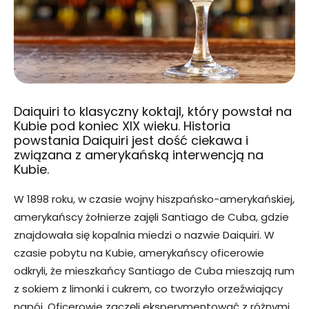
Daiquiri to klasyczny koktajl, który powstał na
Kubie pod koniec XIX wieku. Historia
powstania Daiquiri jest dość ciekawa i
związana z amerykańską interwencją na
Kubie.
W 1898 roku, w czasie wojny hiszpańsko-amerykańskiej,
amerykańscy żołnierze zajęli Santiago de Cuba, gdzie
znajdowała się kopalnia miedzi o nazwie Daiquiri. W
czasie pobytu na Kubie, amerykańscy oficerowie
odkryli, że mieszkańcy Santiago de Cuba mieszają rum
z sokiem z limonki i cukrem, co tworzyło orzeźwiający
napój. Oficerowie zaczęli eksperymentować z różnymi