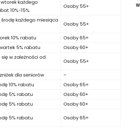
 wtorek każdego
w
Osoby 55+
abat 10%-15%.
 środę każdego miesiąca
Osoby 55+
orek 10% rabatu
Osoby 65+
wartek 5% rabatu
Osoby 60+
ą się w zależności od
Osoby 55+
 zniżek dla seniorów
–
odę 10% rabatu
Osoby 65+
odę 5% rabatu
Osoby 60+
odę 5% rabatu
Osoby 60+
odę 5% rabatu
Osoby 65+