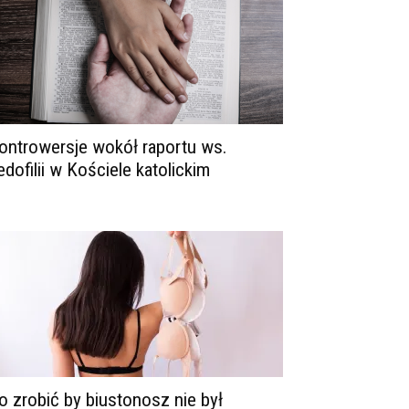
ontrowersje wokół raportu ws.
edofilii w Kościele katolickim
o zrobić by biustonosz nie był