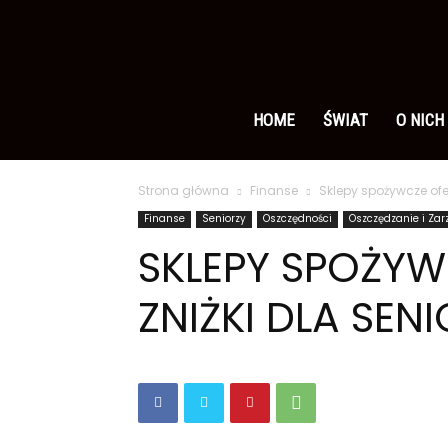
Ameryka
po
HOME
ŚWIAT
O NICH
Strona główna
Finanse
Sklepy spożywcze ofe
polsku
Finanse
Seniorzy
Oszczędności
Oszczędzanie i Za
SKLEPY SPOŻY
ZNIŻKI DLA SE