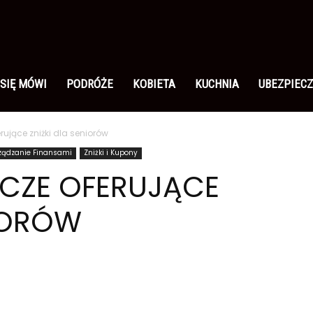
 SIĘ MÓWI
PODRÓŻE
KOBIETA
KUCHNIA
UBEZPIECZ
rujące zniżki dla seniorów
rządzanie Finansami
Zniżki i Kupony
WCZE OFERUJĄCE
NIORÓW