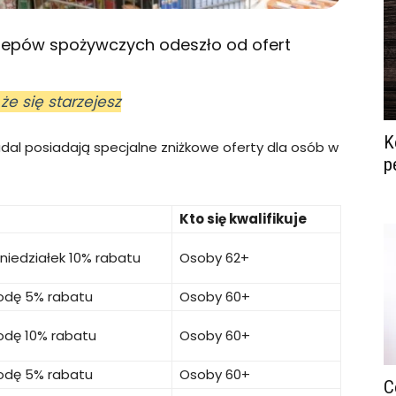
 sklepów spożywczych odeszło od ofert
że się starzejesz
K
adal posiadają specjalne zniżkowe oferty dla osób w
p
Kto się kwalifikuje
niedziałek 10% rabatu
Osoby 62+
odę 5% rabatu
Osoby 60+
odę 10% rabatu
Osoby 60+
odę 5% rabatu
Osoby 60+
C