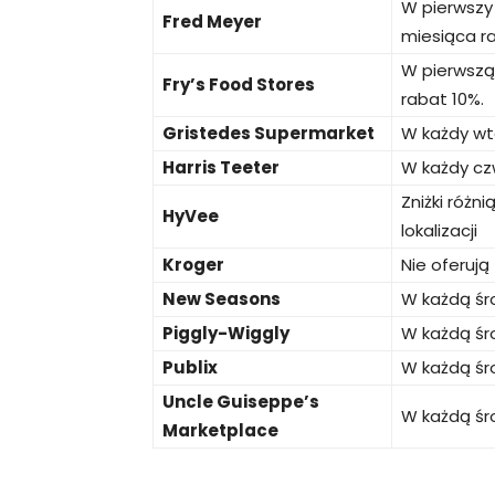
W pierwszy
Fred Meyer
miesiąca r
W pierwszą
Fry’s Food Stores
rabat 10%.
Gristedes Supermarket
W każdy wt
Harris Teeter
W każdy cz
Zniżki różni
HyVee
lokalizacji
Kroger
Nie oferują
New Seasons
W każdą śr
Piggly-Wiggly
W każdą śr
Publix
W każdą śr
Uncle Guiseppe’s
W każdą śr
Marketplace