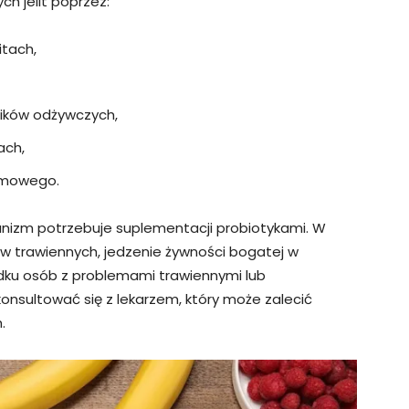
h jelit poprzez:
itach,
ników odżywczych,
ach,
rmowego.
anizm potrzebuje suplementacji probiotykami. W
w trawiennych, jedzenie żywności bogatej w
dku osób z problemami trawiennymi lub
skonsultować się z lekarzem, który może zalecić
.