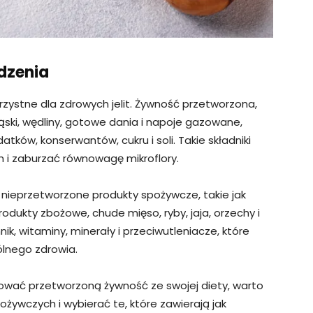
edzenia
rzystne dla zdrowych jelit. Żywność przetworzona,
kąski, wędliny, gotowe dania i napoje gazowane,
tków, konserwantów, cukru i soli. Takie składniki
 i zaburzać równowagę mikroflory.
 nieprzetworzone produkty spożywcze, takie jak
odukty zbożowe, chude mięso, ryby, jaja, orzechy i
ik, witaminy, minerały i przeciwutleniacze, które
ólnego zdrowia.
inować przetworzoną żywność ze swojej diety, warto
ywczych i wybierać te, które zawierają jak