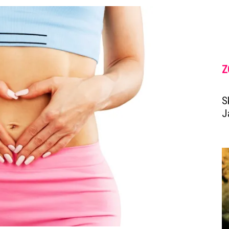
Z
S
J