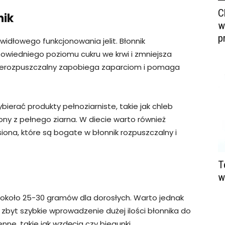
C
nik
w
p
widłowego funkcjonowania jelit. Błonnik
wiedniego poziomu cukru we krwi i zmniejsza
 nierozpuszczalny zapobiega zaparciom i pomaga
bierać produkty pełnoziarniste, takie jak chleb
rony z pełnego ziarna. W diecie warto również
iona, które są bogate w błonnik rozpuszczalny i
T
w
 około 25-30 gramów dla dorosłych. Warto jednak
 zbyt szybkie wprowadzenie dużej ilości błonnika do
e, takie jak wzdęcia czy biegunki.