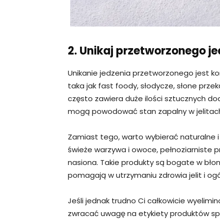
2. Unikaj przetworzonego j
Unikanie jedzenia przetworzonego jest ko
taka jak fast foody, słodycze, słone prze
często zawiera duże ilości sztucznych doda
mogą powodować stan zapalny w jelitach
Zamiast tego, warto wybierać naturalne i
świeże warzywa i owoce, pełnoziarniste pr
nasiona. Takie produkty są bogate w błonn
pomagają w utrzymaniu zdrowia jelit i og
Jeśli jednak trudno Ci całkowicie wyelim
zwracać uwagę na etykiety produktów spoż