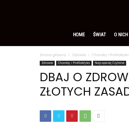
Ameryka
po
HOME
ŚWIAT
O NICH
Strona główna
Zdrowie
Choroby i Profilaktyk
polsku
Zdrowie
Choroby i Profilaktyka
Najczęściej Czytane
DBAJ O ZDROWE 
ZŁOTYCH ZASA