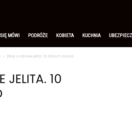
 SIĘ MÓWI
PODRÓŻE
KOBIETA
KUCHNIA
UBEZPIECZ
a
Dbaj o zdrowe jelita. 10 złotych zasad
JELITA. 10
D