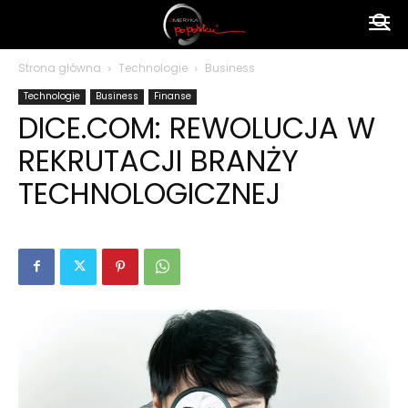
Ameryka
Strona główna
Technologie
Business
Technologie
Business
Finanse
po
DICE.COM: REWOLUCJA W
REKRUTACJI BRANŻY
polsku
TECHNOLOGICZNEJ