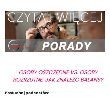
OSOBY OSZCZĘDNE VS. OSOBY
ROZRZUTNE: JAK ZNALEŹĆ BALANS?
Posłuchaj podcastów: