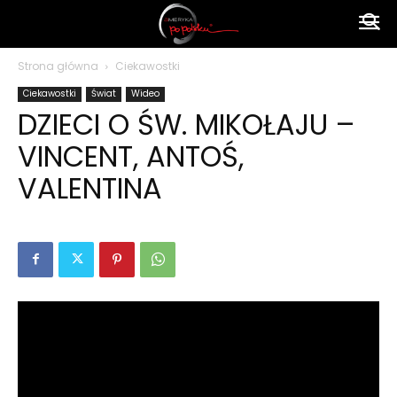
Ameryka
Strona główna
Ciekawostki
Ciekawostki
Świat
Wideo
po
DZIECI O ŚW. MIKOŁAJU –
VINCENT, ANTOŚ,
polsku
VALENTINA