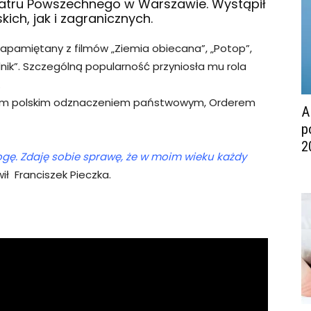
eatru Powszechnego w Warszawie. Wystąpił
ich, jak i zagranicznych.
apamiętany z filmów „Ziemia obiecana”, „Potop”,
nik”. Szczególną popularność przyniosła mu rola
.
zym polskim odznaczeniem państwowym, Orderem
A
p
2
mogę. Zdaję sobie sprawę, że w moim wieku każdy
ił Franciszek Pieczka.