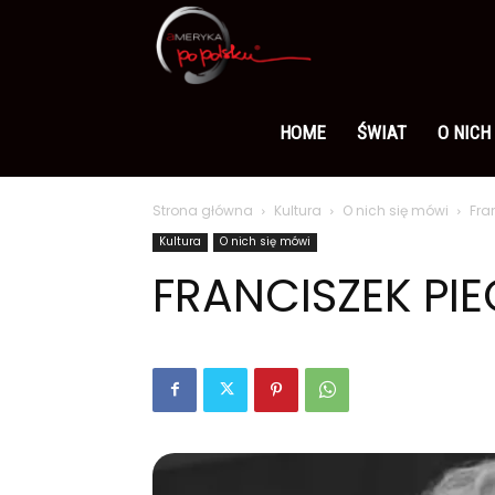
Ameryka
po
HOME
ŚWIAT
O NICH
Strona główna
Kultura
O nich się mówi
Fra
polsku
Kultura
O nich się mówi
FRANCISZEK PI