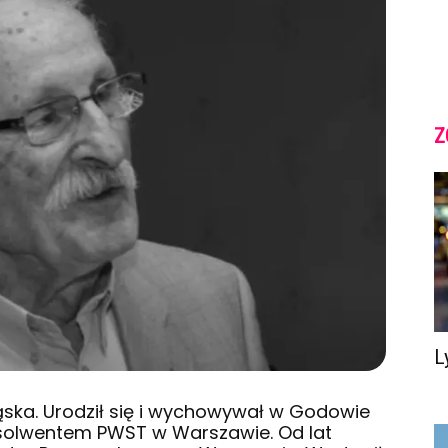
Z
L
ląska. Urodził się i wychowywał w Godowie
bsolwentem PWST w Warszawie. Od lat