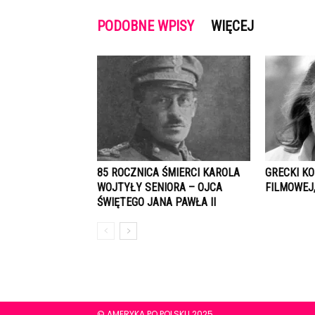
PODOBNE WPISY
WIĘCEJ
85 ROCZNICA ŚMIERCI KAROLA
GRECKI K
WOJTYŁY SENIORA – OJCA
FILMOWEJ,
ŚWIĘTEGO JANA PAWŁA II
© AMERYKA PO POLSKU 2025