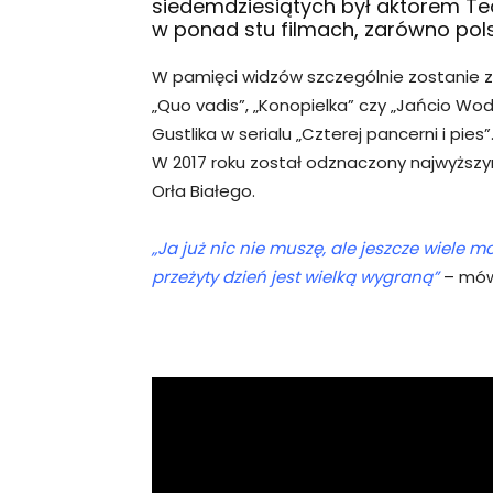
siedemdziesiątych był aktorem T
w ponad stu filmach, zarówno polsk
W pamięci widzów szczególnie zostanie z
„Quo vadis”, „Konopielka” czy „Jańcio Wod
Gustlika w serialu „Czterej pancerni i pies”
W 2017 roku został odznaczony najwyżs
Orła Białego.
„Ja już nic nie muszę, ale jeszcze wiele 
przeżyty dzień jest wielką wygraną”
– mów