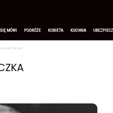
 SIĘ MÓWI
PODRÓŻE
KOBIETA
KUCHNIA
UBEZPIECZ
nciszek Pieczka
ECZKA