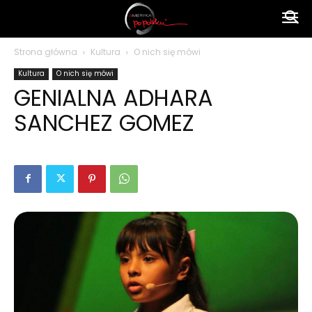
Ameryka
Strona główna
Kultura
O nich się mówi
Kultura
O nich się mówi
po
GENIALNA ADHARA
SANCHEZ GOMEZ
polsku