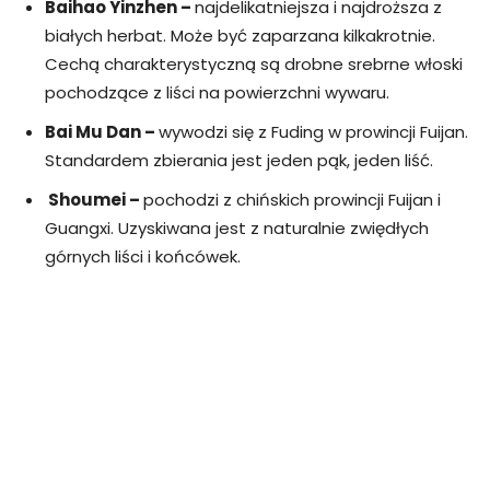
Baihao Yinzhen –
najdelikatniejsza i najdroższa z
białych herbat. Może być zaparzana kilkakrotnie.
Cechą charakterystyczną są drobne srebrne włoski
pochodzące z liści na powierzchni wywaru.
Bai Mu Dan –
wywodzi się z Fuding w prowincji Fuijan.
Standardem zbierania jest jeden pąk, jeden liść.
Shoumei –
pochodzi z chińskich prowincji Fuijan i
Guangxi. Uzyskiwana jest z naturalnie zwiędłych
górnych liści i końcówek.