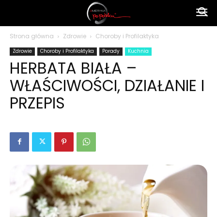
Ameryka
Strona główna
Zdrowie
Choroby i Profilaktyka
Zdrowie
Choroby i Profilaktyka
Porady
Kuchnia
po
HERBATA BIAŁA –
WŁAŚCIWOŚCI, DZIAŁANIE I
polsku
PRZEPIS