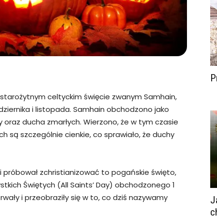
P
 starożytnym celtyckim święcie zwanym Samhain,
ziernika i listopada. Samhain obchodzono jako
my oraz ducha zmarłych. Wierzono, że w tym czasie
 są szczególnie cienkie, co sprawiało, że duchy
i próbował zchristianizować to pogańskie święto,
tkich Świętych (All Saints’ Day) obchodzonego 1
wały i przeobraziły się w to, co dziś nazywamy
J
c