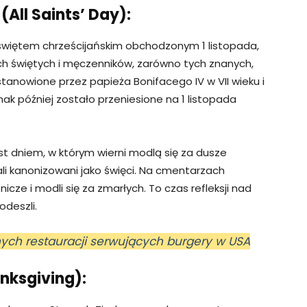
All Saints’ Day):
 świętem chrześcijańskim obchodzonym 1 listopada,
h świętych i męczenników, zarówno tych znanych,
ustanowione przez papieża Bonifacego IV w VII wieku i
k później zostało przeniesione na 1 listopada
st dniem, w którym wierni modlą się za dusze
ali kanonizowani jako święci. Na cmentarzach
icze i modli się za zmarłych. To czas refleksji nad
odeszli.
nych restauracji serwujących burgery w USA
nksgiving):