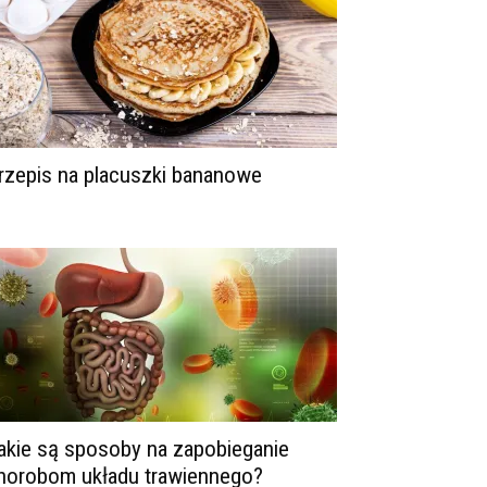
rzepis na placuszki bananowe
akie są sposoby na zapobieganie
horobom układu trawiennego?