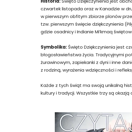
Historia:
Święto Dziękczynienia jest obc
czwartek listopada oraz w Kanadzie w dru
w pierwszym obfitym zbiorze plonów prz
tzw. pierwszym święcie dziękczynienia (Pil
gdzie osadnicy i Indianie Mi’kmaq świętowa
Symbolika:
Święto Dziękczynienia jest cz
błogosławieństwa życia. Tradycyjnymi pot
żurawinowym, zapiekanki z dyni i inne da
z rodziną, wyrażenia wdzięczności i reflek
Każde z tych świąt ma swoją unikalną hist
kultury i tradycji. Wszystkie trzy są okazj