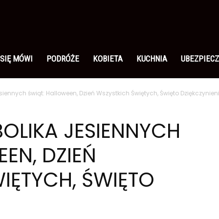
 SIĘ MÓWI
PODRÓŻE
KOBIETA
KUCHNIA
UBEZPIECZ
esiennych świąt: Halloween, Dzień Wszystkich Świętych, Święto Dziękczynien
BOLIKA JESIENNYCH
EN, DZIEŃ
IĘTYCH, ŚWIĘTO
A