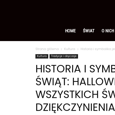
Ameryka
po
HOME
ŚWIAT
O NICH
Strona główna
Kultura
Historia i symbolika j
polsku
Kultura
Tradycje i obyczaje
HISTORIA I SYM
ŚWIĄT: HALLOWE
WSZYSTKICH ŚW
DZIĘKCZYNIENI