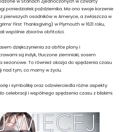
hodzone w Stanach Zjednoczonych w czwarty
gi poniedziałek października. Ma ono swoje korzenie
ez pierwszych osadników w Ameryce, a zwłaszcza w
grims’ First Thanksgiving) w Plymouth w 1621 roku,
li wspólnie zbiorów obfitości.
asem dziękczynienia za obfite plony i
rawami są indyk, tłuczone ziemniaki, sosem
nia sezonowe. To również okazja do spędzenia czasu
sji nad tym, co mamy w życiu.
orię i symbolikę oraz odzwierciedla różne aspekty
ą do celebracji i wspólnego spędzenia czasu z bliskimi.