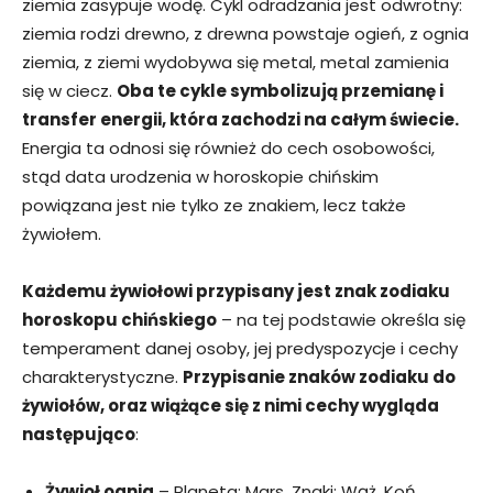
ziemia zasypuje wodę. Cykl odradzania jest odwrotny:
ziemia rodzi drewno, z drewna powstaje ogień, z ognia
ziemia, z ziemi wydobywa się metal, metal zamienia
się w ciecz.
Oba te cykle symbolizują przemianę i
transfer energii, która zachodzi na całym świecie.
Energia ta odnosi się również do cech osobowości,
stąd data urodzenia w horoskopie chińskim
powiązana jest nie tylko ze znakiem, lecz także
żywiołem.
Każdemu żywiołowi przypisany jest znak zodiaku
horoskopu chińskiego
– na tej podstawie określa się
temperament danej osoby, jej predyspozycje i cechy
charakterystyczne.
Przypisanie znaków zodiaku do
żywiołów, oraz wiążące się z nimi cechy wygląda
następująco
:
Żywioł ognia
– Planeta: Mars. Znaki: Wąż, Koń.