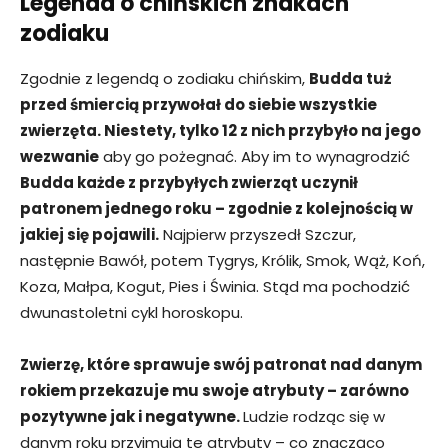
Legenda o chińskich znakach
zodiaku
Zgodnie z legendą o zodiaku chińskim,
Budda tuż
przed śmiercią przywołał do siebie wszystkie
zwierzęta. Niestety, tylko 12 z nich przybyło na jego
wezwanie
aby go pożegnać. Aby im to wynagrodzić
Budda każde z przybyłych zwierząt uczynił
patronem jednego roku – zgodnie z kolejnością w
jakiej się pojawili.
Najpierw przyszedł Szczur,
następnie Bawół, potem Tygrys, Królik, Smok, Wąż, Koń,
Koza, Małpa, Kogut, Pies i Świnia. Stąd ma pochodzić
dwunastoletni cykl horoskopu.
Zwierzę, które sprawuje swój patronat nad danym
rokiem przekazuje mu swoje atrybuty – zarówno
pozytywne jak i negatywne.
Ludzie rodząc się w
danym roku przyjmują te atrybuty – co znacząco