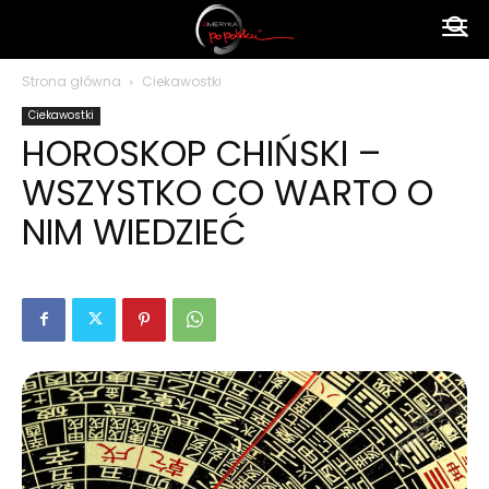
Ameryka
Strona główna
Ciekawostki
Ciekawostki
po
HOROSKOP CHIŃSKI –
WSZYSTKO CO WARTO O
polsku
NIM WIEDZIEĆ