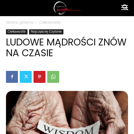
Ameryka
Strona główna
Ciekawostki
Ciekawostki
Najczęściej Czytane
po
LUDOWE MĄDROŚCI ZNÓW
NA CZASIE
polsku