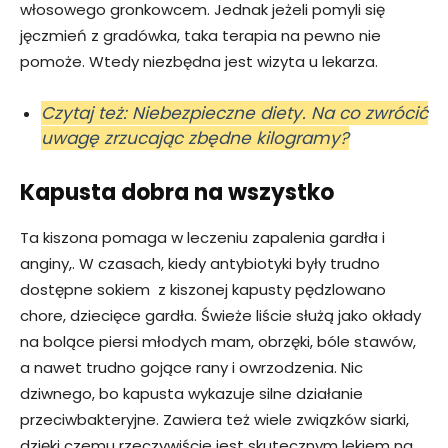
włosowego gronkowcem. Jednak jeżeli pomyli się
jęczmień z gradówka, taka terapia na pewno nie
pomoże. Wtedy niezbędna jest wizyta u lekarza.
Czytaj też: Niebezpieczne diety. Na co zwrócić
uwagę zrzucając zbędne kilogramy?
Kapusta dobra na wszystko
Ta kiszona pomaga w leczeniu zapalenia gardła i
anginy,. W czasach, kiedy antybiotyki były trudno
dostępne sokiem z kiszonej kapusty pędzlowano
chore, dziecięce gardła. Świeże liście służą jako okłady
na bolące piersi młodych mam, obrzęki, bóle stawów,
a nawet trudno gojące rany i owrzodzenia. Nic
dziwnego, bo kapusta wykazuje silne działanie
przeciwbakteryjne. Zawiera też wiele związków siarki,
dzięki czemu rzeczywiście jest skutecznym lekiem na