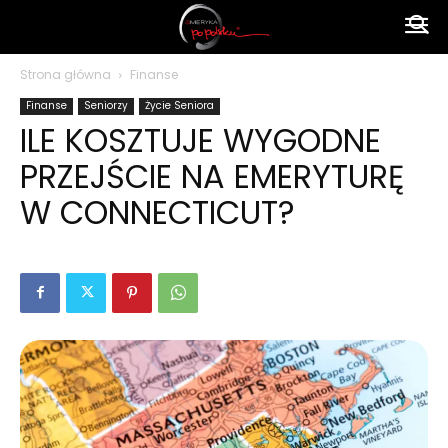
Ameryka
Strona główna
Finanse
Finanse
Seniorzy
Życie Seniora
po
ILE KOSZTUJE WYGODNE
PRZEJŚCIE NA EMERYTURĘ
polsku
W CONNECTICUT?