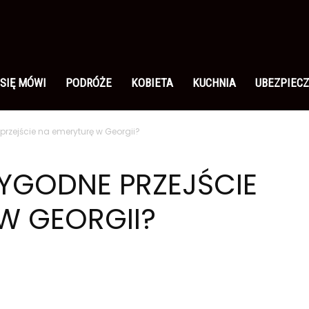
 SIĘ MÓWI
PODRÓŻE
KOBIETA
KUCHNIA
UBEZPIECZ
 przejście na emeryturę w Georgii?
WYGODNE PRZEJŚCIE
W GEORGII?