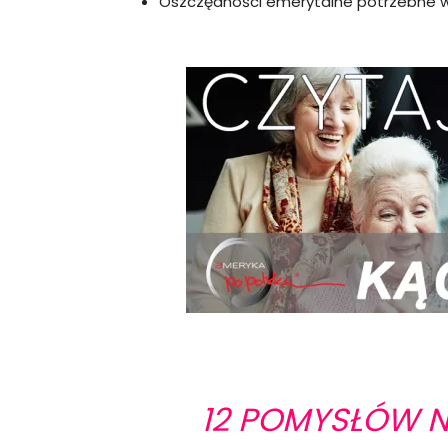
Oszczędności emerytalne potrzebne w 
12 POMYSŁÓW NA