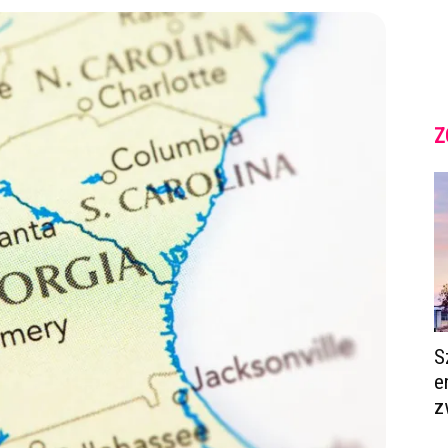
Z
S
e
z