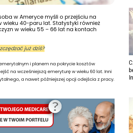
osoba w Ameryce myśli o przejściu na
w wieku 40-paru lat. Statystyki również
czyzn w wieku 55 – 66 lat na kontach
zczędzać już dziś?
C
emerytalnym i planem na pokrycie kosztów
b
jść na wcześniejszą emeryturę w wieku 60 lat. Inni
I
lnego, a nawet późniejszej opcji odejścia z pracy.