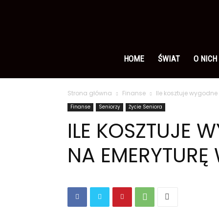
Ameryka
po
HOME
ŚWIAT
O NICH
Strona główna
Finanse
Ile kosztuje wygodne
polsku
Finanse
Seniorzy
Życie Seniora
ILE KOSZTUJE 
NA EMERYTURĘ 