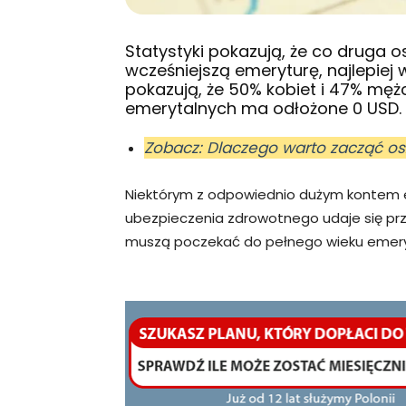
Statystyki pokazują, że co druga 
wcześniejszą emeryturę, najlepiej 
pokazują, że 50% kobiet i 47% męż
emerytalnych ma odłożone 0 USD.
Zobacz: Dlaczego warto zacząć os
Niektórym z odpowiednio dużym kontem 
ubezpieczenia zdrowotnego udaje się prze
muszą poczekać do pełnego wieku emeryta