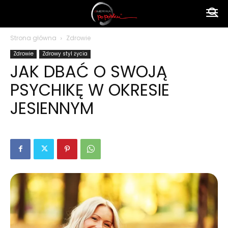
Ameryka
Strona główna
Zdrowie
Zdrowie
Zdrowy styl życia
po
JAK DBAĆ O SWOJĄ
PSYCHIKĘ W OKRESIE
polsku
JESIENNYM