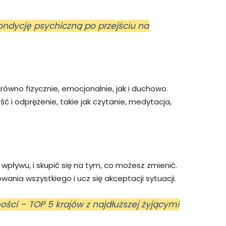
ondycję psychiczną po przejściu na
równo fizycznie, emocjonalnie, jak i duchowo.
ść i odprężenie, takie jak czytanie, medytacja,
wpływu, i skupić się na tym, co możesz zmienić.
wania wszystkiego i ucz się akceptacji sytuacji.
ości – TOP 5 krajów z najdłuższej żyjącymi