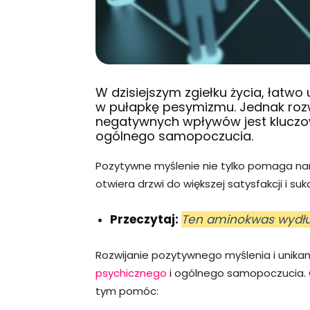
W dzisiejszym zgiełku życia, łat
w pułapkę pesymizmu. Jednak rozw
negatywnych wpływów jest kluczo
ogólnego samopoczucia.
Pozytywne myślenie nie tylko pomaga nam 
otwiera drzwi do większej satysfakcji i suk
Przeczytaj:
Ten aminokwas wydłu
Rozwijanie pozytywnego myślenia i unik
psychicznego
i ogólnego samopoczucia. 
tym pomóc: