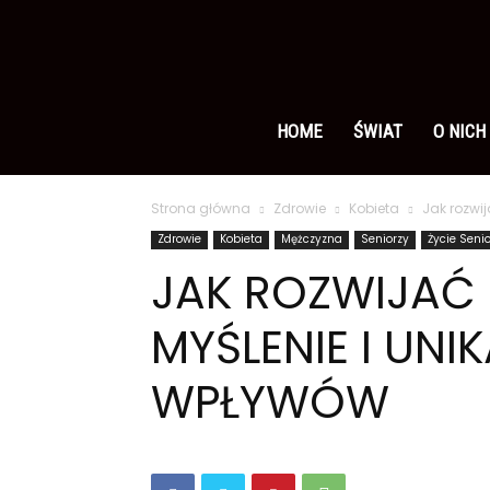
Ameryka
po
HOME
ŚWIAT
O NICH
Strona główna
Zdrowie
Kobieta
Jak rozwi
polsku
Zdrowie
Kobieta
Mężczyzna
Seniorzy
Życie Seni
JAK ROZWIJAĆ
MYŚLENIE I UN
WPŁYWÓW