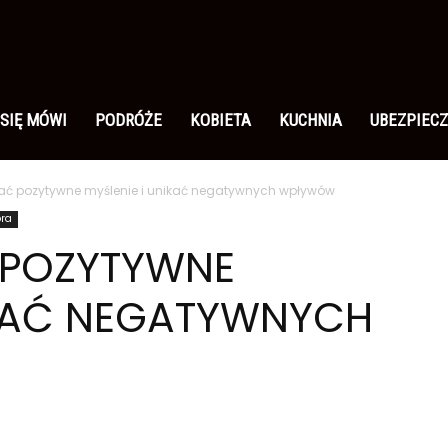
 SIĘ MÓWI
PODRÓŻE
KOBIETA
KUCHNIA
UBEZPIECZ
jać pozytywne myślenie i unikać negatywnych wpływów
ora
 POZYTYWNE
IKAĆ NEGATYWNYCH