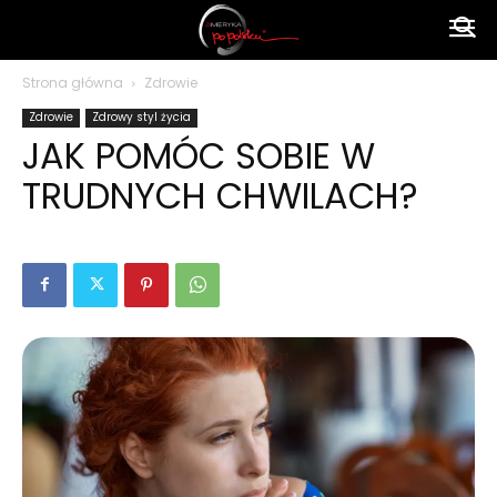
Ameryka
Strona główna
Zdrowie
Zdrowie
Zdrowy styl życia
po
JAK POMÓC SOBIE W
TRUDNYCH CHWILACH?
polsku