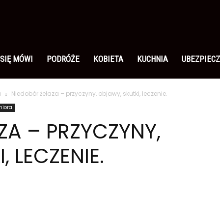
 SIĘ MÓWI
PODRÓŻE
KOBIETA
KUCHNIA
UBEZPIECZ
a
Niedobór żelaza – przyczyny, objawy, skutki, leczenie.
niora
ZA – PRZYCZYNY,
, LECZENIE.