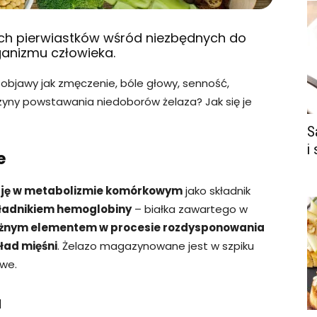
zych pierwiastków wśród niezbędnych do
anizmu człowieka.
bjawy jak zmęczenie, bóle głowy, senność,
zyny powstawania niedoborów żelaza? Jak się je
S
i
e
cję w metabolizmie komórkowym
jako składnik
kładnikiem hemoglobiny
– białka zawartego w
ażnym elementem w procesie rozdysponowania
ład mięśni
. Żelazo magazynowane jest w szpiku
owe.
a