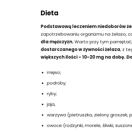
Dieta
Podstawową leczeniem niedoborów żel
zapotrzebowaniu organizmu na żelazo, c
dla mężczyzn.
Warto przy tym pamiętać
dostarczanego w żywności żelaza
, z t
większych ilości – 10-20 mg na dobę.
Do
mięso;
podroby;
ryby;
jaja,
warzywa (pietruszka, zielony groszek, po
owoce (rodzynki, morele, śliwki, suszon