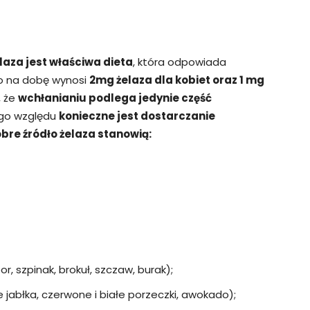
aza jest właściwa dieta
, która odpowiada
o na dobę wynosi
2mg żelaza dla kobiet oraz 1 mg
, że
wchłanianiu podlega jedynie część
ego względu
konieczne jest dostarczanie
bre źródło żelaza stanowią:
r, szpinak, brokuł, szczaw, burak);
e jabłka, czerwone i białe porzeczki, awokado);