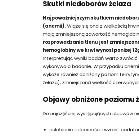
Skutki niedoborów żelaza
Najpoważniejszym skutkiem niedoboru 
(anemii).
Wiąże się ona z wielkością krwi
mają zmniejszoną zawartość hemoglobin
rozprowadzania tlenu jest zmniejszon
hemoglobiny we krwi wynosi poniżej 12g
Interpretując wyniki badań warto zwrócić
wykonywało badanie. W przypadku anemi
wykaże również obniżony poziom ferryty
żelaza), zmniejszoną wielkość czerwonych
Objawy obniżone poziomu ż
Do najczęściej występujących objawów ni
osłabienie odporności i wzrost podatno