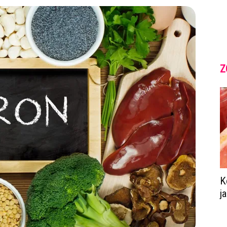
Z
K
j