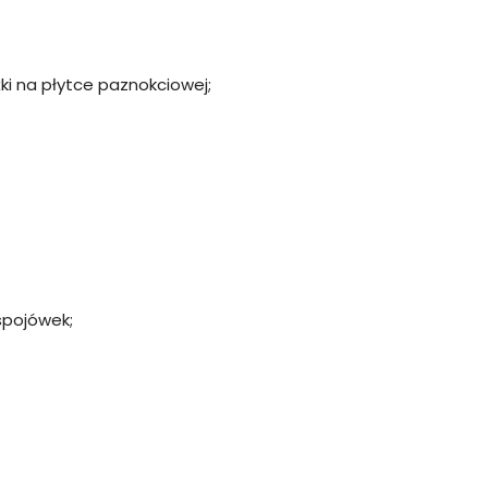
ki na płytce paznokciowej;
spojówek;