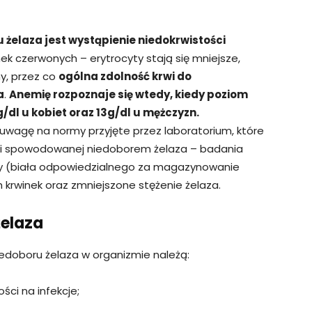
żelaza jest wystąpienie niedokrwistości
nek czerwonych – erytrocyty stają się mniejsze,
y, przez co
ogólna zdolność krwi do
a
.
Anemię rozpoznaje się wtedy, kiedy poziom
/dl u kobiet oraz 13g/dl u mężczyzn.
 uwagę na normy przyjęte przez laboratorium, które
i spowodowanej niedoborem żelaza – badania
ny (biała odpowiedzialnego za magazynowanie
 krwinek oraz zmniejszone stężenie żelaza.
elaza
edoboru żelaza w organizmie należą:
ści na infekcje;