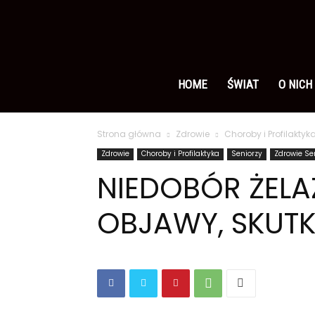
Ameryka
po
HOME
ŚWIAT
O NICH
Strona główna
Zdrowie
Choroby i Profilaktyk
polsku
Zdrowie
Choroby i Profilaktyka
Seniorzy
Zdrowie Se
NIEDOBÓR ŻELA
OBJAWY, SKUTKI