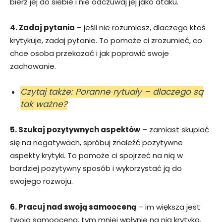
bierz jej do siebie i nie odczuwaj jej jako ataku.
4. Zadaj pytania
– jeśli nie rozumiesz, dlaczego ktoś
krytykuje, zadaj pytanie. To pomoże ci zrozumieć, co
chce osoba przekazać i jak poprawić swoje
zachowanie.
Czytaj także: Poranne rytuały – dlaczego są
tak ważne?
5. Szukaj pozytywnych aspektów
– zamiast skupiać
się na negatywach, spróbuj znaleźć pozytywne
aspekty krytyki. To pomoże ci spojrzeć na nią w
bardziej pozytywny sposób i wykorzystać ją do
swojego rozwoju.
6. Pracuj nad swoją samooceną
– im większa jest
twoja samoocena, tym mniej wpłynie na nią krytyka.