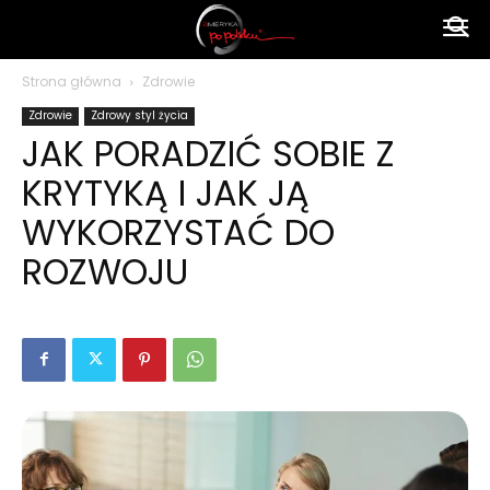
Ameryka
Strona główna
Zdrowie
Zdrowie
Zdrowy styl życia
po
JAK PORADZIĆ SOBIE Z
KRYTYKĄ I JAK JĄ
polsku
WYKORZYSTAĆ DO
ROZWOJU