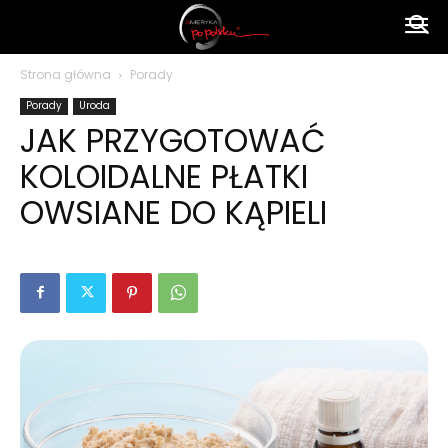
Ameryka
Strona główna
Porady
Porady
Uroda
po
JAK PRZYGOTOWAĆ
KOLOIDALNE PŁATKI
polsku
OWSIANE DO KĄPIELI