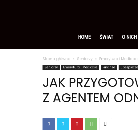
Ameryka
po
HOME
ŚWIAT
O NICH
Strona główna
Seniorzy
Emerytura i Medicar
polsku
Seniorzy
Emerytura i Medicare
Finanse
Ubezpiecz
JAK PRZYGOTOW
Z AGENTEM OD