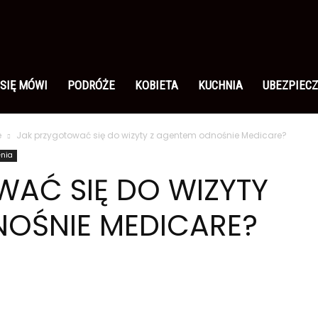
 SIĘ MÓWI
PODRÓŻE
KOBIETA
KUCHNIA
UBEZPIECZ
e
Jak przygotować się do wizyty z agentem odnośnie Medicare?
enia
AĆ SIĘ DO WIZYTY
NOŚNIE MEDICARE?