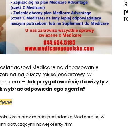
R
p
r
posiadaczowi Medicare na dopasowanie
eb na najbliższy rok kalendarzowy. W
 tematem –
Jak przygotować się do wizyty z
jak wybrać odpowiedniego agenta?
ięcej
 roku życia oraz młodsi posiadacze Medicare są w
ami dotyczącymi nowej oferty firm