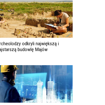
rcheolodzy odkryli największą i
ajstarszą budowlę Majów