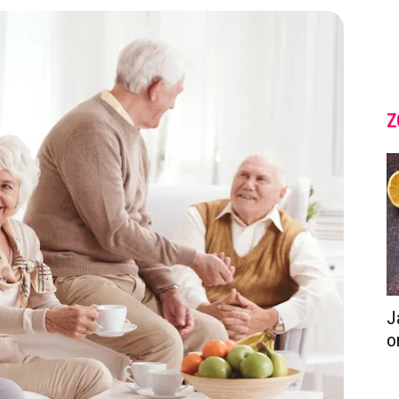
Z
J
o