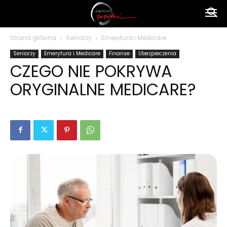
Ameryka
Strona główna
Seniorzy
Emerytura i Medicare
Seniorzy
Emerytura i Medicare
Finanse
Ubezpieczenia
po
CZEGO NIE POKRYWA
ORYGINALNE MEDICARE?
polsku