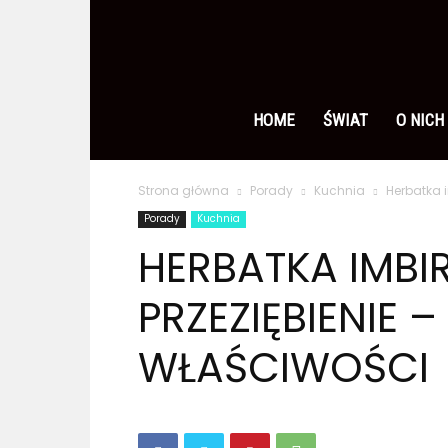
Ameryka
po
HOME
ŚWIAT
O NICH
Strona główna
Porady
Kuchnia
Herbatka i
polsku
Porady
Kuchnia
HERBATKA IMB
PRZEZIĘBIENIE – 
WŁAŚCIWOŚCI