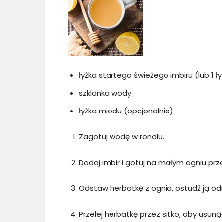
łyżka startego świeżego imbiru (lub 1 
szklanka wody
łyżka miodu (opcjonalnie)
Zagotuj wodę w rondlu.
Dodaj imbir i gotuj na małym ogniu prz
Odstaw herbatkę z ognia, ostudź ją odro
Przelej herbatkę przez sitko, aby usuną