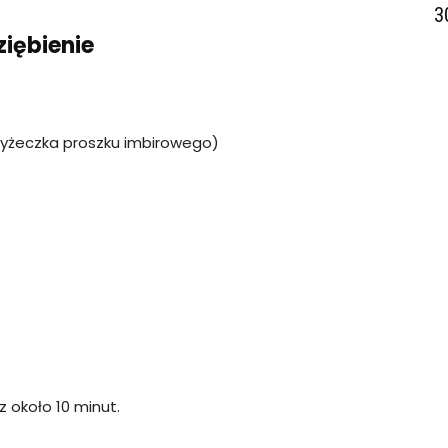
3
iębienie
1 łyżeczka proszku imbirowego)
z około 10 minut.