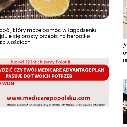
apój, który może pomóc w łagodzeniu
jduje się prosty przepis na herbatkę
aściwościach.
A
o
m