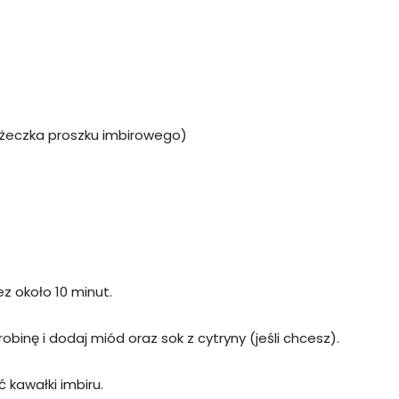
łyżeczka proszku imbirowego)
ez około 10 minut.
binę i dodaj miód oraz sok z cytryny (jeśli chcesz).
ć kawałki imbiru.