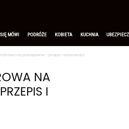
 SIĘ MÓWI
PODRÓŻE
KOBIETA
KUCHNIA
UBEZPIECZ
mbirowa na przeziębienie – przepis i właściwości
IROWA NA
PRZEPIS I