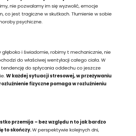
imy, nie pozwalamy im się wyzwolić, emocje
n, co jest tragiczne w skutkach. Tłumienie w sobie
choroby psychiczne.
głęboko i świadomie, robimy t mechanicznie, nie
ochodzi do właściwej wentylacji całego ciała. W
tendencję do spłycania oddechu co jeszcze
ie.
W każdej sytuacji stresowej, w przeżywaniu
rozluźnienie fizyczne pomaga w rozluźnieniu
ystko przemija
– bez względu n to jak bardzo
ię to skończy.
W perspektywie kolejnych dni,