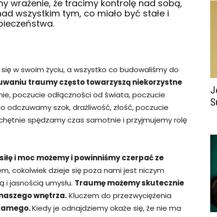
y wrażenie, że tracimy kontrolę nad sobą,
ad wszystkim tym, co miało być stałe i
pieczeństwa.
ię w swoim życiu, a wszystko co budowaliśmy do
waniu traumy często towarzyszą niekorzystne
J
enie, poczucie odłączności od świata, poczucie
S
sto odczuwamy szok, drażliwość, złość, poczucie
 chętnie spędzamy czas samotnie i przyjmujemy rolę
siłę i moc możemy i powinniśmy czerpać ze
, cokolwiek dzieje się poza nami jest niczym
 i jasnością umysłu.
Traumę możemy skutecznie
z naszego wnętrza.
Kluczem do przezwyciężenia
 samego.
Kiedy je odnajdziemy okaże się, że nie ma