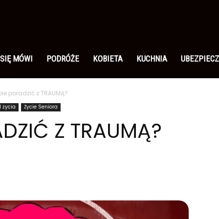
 SIĘ MÓWI
PODRÓŻE
KOBIETA
KUCHNIA
UBEZPIECZ
bie poradzić z TRAUMĄ?
l życia
Życie Seniora
ADZIĆ Z TRAUMĄ?