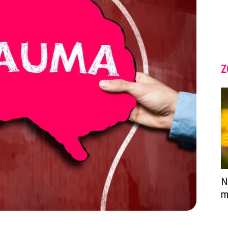
Z
N
m