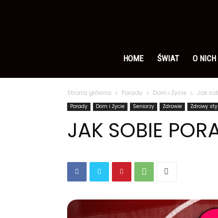
Ameryka
po
HOME
ŚWIAT
O NICH
Strona główna
Porady
Dom i Życie
Jak so
polsku
Porady
Dom i Życie
Seniorzy
Zdrowie
Zdrowy sty
JAK SOBIE POR