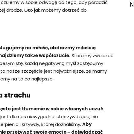
ić, czujemy w sobie odwagę do tego, aby poradzić
N
szej drodze. Oto jak możemy dotrzeć do
sługujemy na miłość, obdarzmy miłością
dnajdziemy także współczucie.
Starajmy zwalczać
 pesymistę, każdą negatywną myśl zastępujmy
to nasze szczęście jest najważniejsze, że mamy
jemy na to co najlepsze.
a strachu
ęsto jest tłumienie w sobie własnych uczuć.
est dla nas niewygodne lub krzywdzące, nie
rpienia i krzywdy, której doznaliśmy.
Aby
ie przeżywać swoje emocje – doświadczać