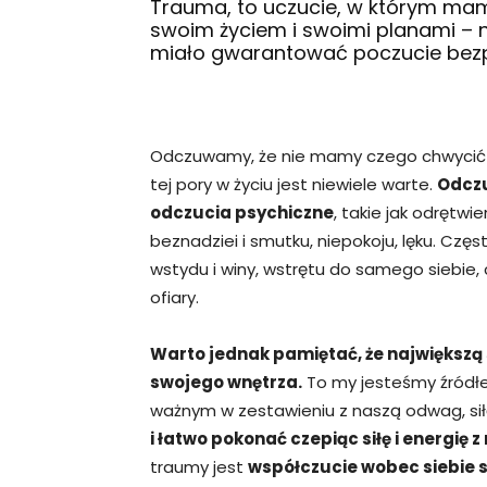
Trauma, to uczucie, w którym mam
swoim życiem i swoimi planami – n
miało gwarantować poczucie bez
Odczuwamy, że nie mamy czego chwycić s
tej pory w życiu jest niewiele warte.
Odczu
odczucia psychiczne
, takie jak odrętwi
beznadziei i smutku, niepokoju, lęku. Czę
wstydu i winy, wstrętu do samego siebie,
ofiary.
Warto jednak pamiętać, że największą 
swojego wnętrza.
To my jesteśmy źródłem
ważnym w zestawieniu z naszą odwag, siłą
i łatwo pokonać czepiąc siłę i energię 
traumy jest
współczucie wobec siebie