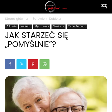
Ameryka
Strona główna
Zdrowie
Kobieta
Zdrowie
Kobieta
Mężczyzna
Seniorzy
Życie Seniora
po
JAK STARZEĆ SIĘ
„POMYŚLNIE”?
polsku