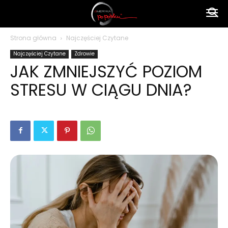
Ameryka
Strona główna
Najczęściej Czytane
Najczęściej Czytane
Zdrowie
po
JAK ZMNIEJSZYĆ POZIOM
STRESU W CIĄGU DNIA?
polsku