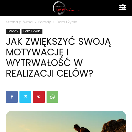
Ameryka
Strona główna
Porady
Dom i Życie
Porady
Dom i Życie
po
JAK ZWIĘKSZYĆ SWOJĄ
MOTYWACJĘ I
polsku
WYTRWAŁOŚĆ W
REALIZACJI CELÓW?