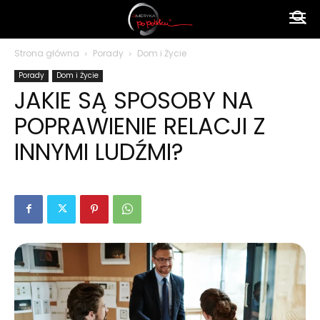
Ameryka
Strona główna
Porady
Dom i Życie
Porady
Dom i Życie
po
JAKIE SĄ SPOSOBY NA
POPRAWIENIE RELACJI Z
polsku
INNYMI LUDŹMI?