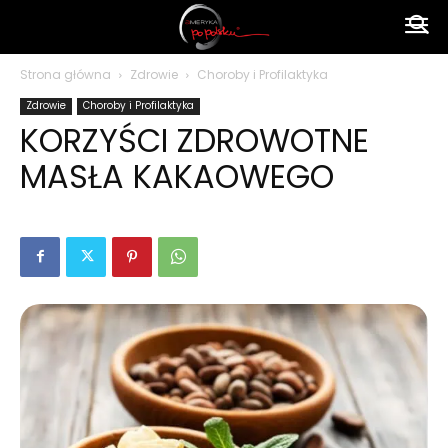
Ameryka
Strona główna
Zdrowie
Choroby i Profilaktyka
Zdrowie
Choroby i Profilaktyka
po
KORZYŚCI ZDROWOTNE
MASŁA KAKAOWEGO
polsku