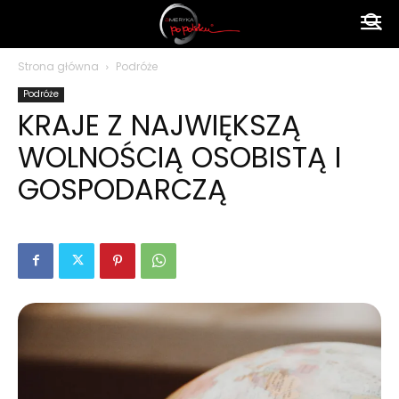
Ameryka
Strona główna
Podróże
Podróże
po
KRAJE Z NAJWIĘKSZĄ
WOLNOŚCIĄ OSOBISTĄ I
polsku
GOSPODARCZĄ