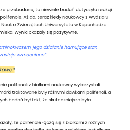
rze przebadane, to niewiele badań dotyczyło reakcji
olifenole. Aż do, teraz kiedy Naukowcy z Wydziału
 i Nauk o Zwierzętach Uniwersytetu w Kopenhadze
leka. Wyniki okazały się pozytywne.
z aminokwasem, jego działanie hamujące stan
zostaje wzmocnione”.
ć kawę?
e polifenoli z białkami naukowcy wykorzystali
órki traktowane były różnymi dawkami polifenoli, a
tych badań był fakt, że skuteczniejsza była
ły, że polifenole łączą się z białkami z różnych
 analiza dowiodła, że kawa z mlekiem jest silnym