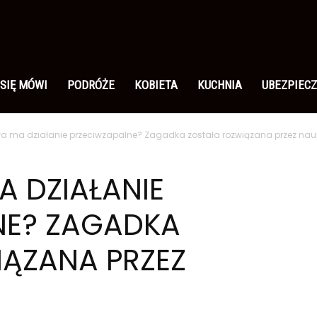
 SIĘ MÓWI
PODRÓŻE
KOBIETA
KUCHNIA
UBEZPIECZ
wa ma działanie przeciwzapalne? Zagadka została rozwiązana przez n
 DZIAŁANIE
NE? ZAGADKA
IĄZANA PRZEZ