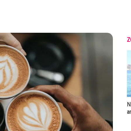
Z
N
a