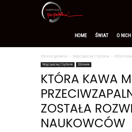
Ameryka
po
HOME
ŚWIAT
O NICH
Strona główna
Najczęściej Czytane
Która ka
polsku
Najczęściej Czytane
Zdrowie
KTÓRA KAWA MA
PRZECIWZAPAL
ZOSTAŁA ROZW
NAUKOWCÓW