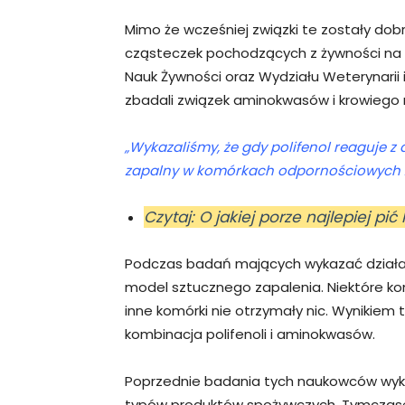
Mimo że wcześniej związki te zostały dob
cząsteczek pochodzących z żywności na p
Nauk Żywności oraz Wydziału Weterynarii
zbadali związek aminokwasów i krowiego m
„Wykazaliśmy, że gdy polifenol reaguje 
zapalny w komórkach odpornościowych 
Czytaj: O jakiej porze najlepiej pi
Podczas badań mających wykazać działani
model sztucznego zapalenia. Niektóre kom
inne komórki nie otrzymały nic. Wynikiem 
kombinacja polifenoli i aminokwasów.
Poprzednie badania tych naukowców wykaza
typów produktów spożywczych. Tymczasem