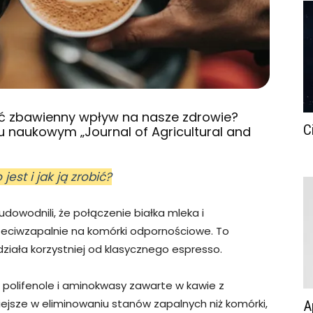
ć zbawienny wpływ na nasze zdrowie?
C
 naukowym „Journal of Agricultural and
est i jak ją zrobić?
owodnili, że połączenie białka mleka i
rzeciwzapalnie na komórki odpornościowe. To
działa korzystniej od klasycznego espresso.
 polifenole i aminokwasy zawarte w kawie z
iejsze w eliminowaniu stanów zapalnych niż komórki,
A