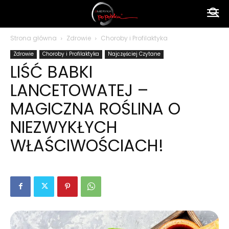
Ameryka
Strona główna
Zdrowie
Choroby i Profilaktyka
Zdrowie
Choroby i Profilaktyka
Najczęściej Czytane
po
LIŚĆ BABKI
LANCETOWATEJ –
polsku
MAGICZNA ROŚLINA O
NIEZWYKŁYCH
WŁAŚCIWOŚCIACH!