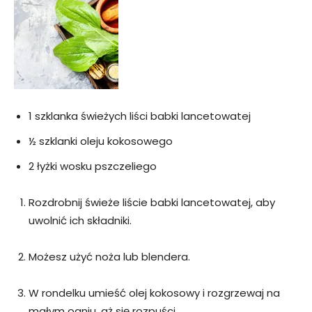
1 szklanka świeżych liści babki lancetowatej
½ szklanki oleju kokosowego
2 łyżki wosku pszczeliego
Rozdrobnij świeże liście babki lancetowatej, aby
uwolnić ich składniki.
Możesz użyć noża lub blendera.
W rondelku umieść olej kokosowy i rozgrzewaj na
małym ogniu, aż się rozpuści.