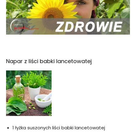
Napar z liści babki lancetowatej
1 łyżka suszonych liści babki lancetowatej