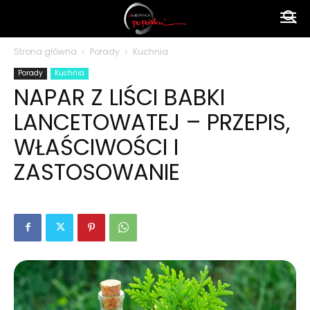
Ameryka
Strona główna
Porady
Kuchnia
Porady
Kuchnia
po
NAPAR Z LIŚCI BABKI
LANCETOWATEJ – PRZEPIS,
polsku
WŁAŚCIWOŚCI I
ZASTOSOWANIE