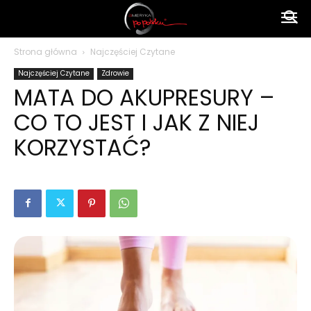
Ameryka
Strona główna
Najczęściej Czytane
Najczęściej Czytane
Zdrowie
po
MATA DO AKUPRESURY –
CO TO JEST I JAK Z NIEJ
polsku
KORZYSTAĆ?