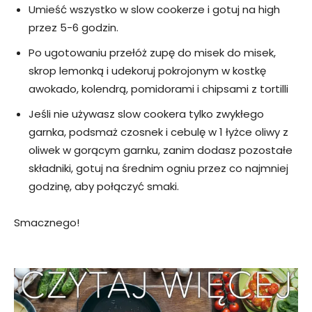
Umieść wszystko w slow cookerze i gotuj na high
przez 5-6 godzin.
Po ugotowaniu przełóż zupę do misek do misek,
skrop lemonką i udekoruj pokrojonym w kostkę
awokado, kolendrą, pomidorami i chipsami z tortilli
Jeśli nie używasz slow cookera tylko zwykłego
garnka, podsmaż czosnek i cebulę w 1 łyżce oliwy z
oliwek w gorącym garnku, zanim dodasz pozostałe
składniki, gotuj na średnim ogniu przez co najmniej
godzinę, aby połączyć smaki.
Smacznego!