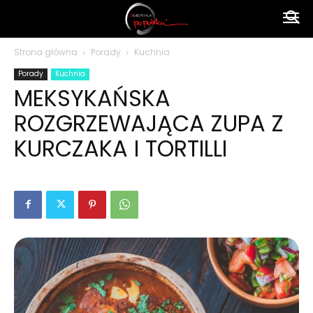
Ameryka
Strona główna
Porady
Kuchnia
Porady
Kuchnia
po
MEKSYKAŃSKA
ROZGRZEWAJĄCA ZUPA Z
polsku
KURCZAKA I TORTILLI