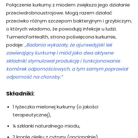
Połączenie kurkumy z miodem zwiększa jego działanie
przeciwdrobnoustrojowe. Mogą razem działać
przeciwko różnym szczepom bakteryjnym i grzybiczym,
o których wiadomo, że powodują infekcje u ludzi.
TurmericForHealth, strona poświęcona kurkumie,
podaje:
„Badania wykazały, że ajurwedyjski lek
zawierający kurkumę i miód jako dwa aktywne
składniki stymulował produkcję i funkcjonowanie
komórek odpornościowych, a tym samym poprawiał
odporność na choroby.”
Składniki:
1 łyżeczka mielonej kurkumy (o jakości
terapeutycznej),
¼ szklanki naturalnego miodu,
2 krople olejku z cytryny (opcjonalnie).