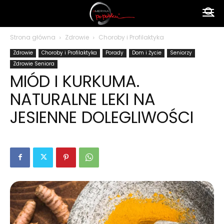
Ameryka
Strona główna
Zdrowie
Choroby i Profilaktyka
Zdrowie
Choroby i Profilaktyka
Porady
Dom i Życie
Seniorzy
po
Zdrowie Seniora
MIÓD I KURKUMA.
NATURALNE LEKI NA
polsku
JESIENNE DOLEGLIWOŚCI