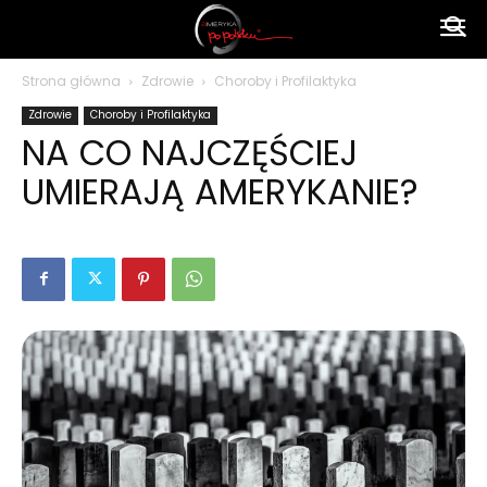
Ameryka
Strona główna
Zdrowie
Choroby i Profilaktyka
Zdrowie
Choroby i Profilaktyka
po
NA CO NAJCZĘŚCIEJ
UMIERAJĄ AMERYKANIE?
polsku