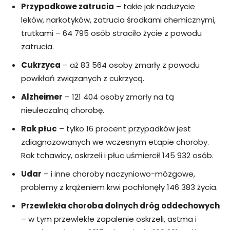
Przypadkowe zatrucia
– takie jak nadużycie
leków, narkotyków, zatrucia środkami chemicznymi,
trutkami – 64 795 osób straciło życie z powodu
zatrucia.
Cukrzyca
– aż 83 564 osoby zmarły z powodu
powikłań związanych z cukrzycą.
Alzheimer
– 121 404 osoby zmarły na tą
nieuleczalną chorobę.
Rak płuc
– tylko 16 procent przypadków jest
zdiagnozowanych we wczesnym etapie choroby.
Rak tchawicy, oskrzeli i płuc uśmiercił 145 932 osób.
Udar
– i inne choroby naczyniowo-mózgowe,
problemy z krążeniem krwi pochłonęły 146 383 życia.
Przewlekła choroba dolnych dróg oddechowych
– w tym przewlekłe zapalenie oskrzeli, astma i